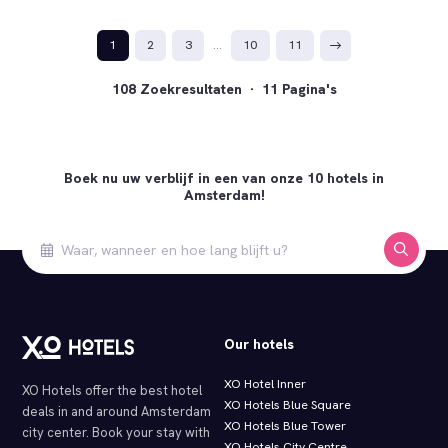
1
2
3
…
10
11
108 Zoekresultaten · 11 Pagina's
Boek nu uw verblijf in een van onze 10 hotels in
Amsterdam!
Our hotels
XO Hotel Inner
XO Hotels offer the best hotel
XO Hotels Blue Square
deals in and around Amsterdam
XO Hotels Blue Tower
city center. Book your stay with
XO Hotels City Centre