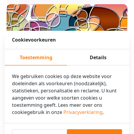
Cookievoorkeuren
Toestemming
Details
FAQ XO Hotels Park West
We gebruiken cookies op deze website voor
XO Hotels Park West beantwoordt graag uw vragen! Hier kunt u
doeleinden als voorkeuren (noodzakelijk),
de meest frequent gestelde vragen met hun antwoord vinden.
statistieken, personalisatie en reclame. U kunt
Vragen zoals: …
aangeven voor welke soorten cookies u
toestemming geeft. Lees meer over ons
Lees verder
cookiegebruik in onze
Privacyverklaring
.