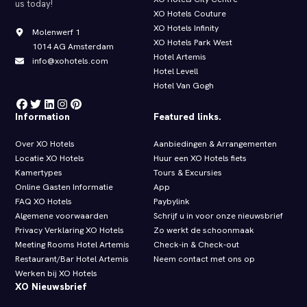
us today!
XO Hotels Couture
XO Hotels Infinity
Molenwerf 1
XO Hotels Park West
1014 AG Amsterdam
Hotel Artemis
info@xohotels.com
Hotel Levell
Hotel Van Gogh
Information
Featured links.
Over XO Hotels
Aanbiedingen & Arrangementen
Locatie XO Hotels
Huur een XO Hotels fiets
Kamertypes
Tours & Excursies
Online Gasten Informatie
App
FAQ XO Hotels
Paybylink
Algemene voorwaarden
Schrijf u in voor onze nieuwsbrief
Privacy Verklaring XO Hotels
Zo werkt de schoonmaak
Meeting Rooms Hotel Artemis
Check‑in & Check‑out
Restaurant/Bar Hotel Artemis
Neem contact met ons op
Werken bij XO Hotels
XO Nieuwsbrief