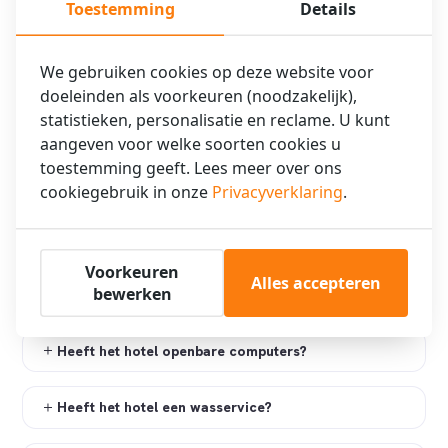
Toestemming
Details
Wordt de kamer elke dag schoongemaakt?
Heeft het hotel een lift?
We gebruiken cookies op deze website voor
doeleinden als voorkeuren (noodzakelijk),
statistieken, personalisatie en reclame. U kunt
Heeft het hotel kamers voor mindervaliden?
aangeven voor welke soorten cookies u
toestemming geeft. Lees meer over ons
Mag je roken in het hotel?
cookiegebruik in onze
Privacyverklaring
.
Kunnen de ramen open in de kamer?
Voorkeuren
Alles accepteren
bewerken
Heeft het hotel Wifi?
Heeft het hotel openbare computers?
Heeft het hotel een wasservice?