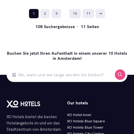
1
2
3
…
10
11
108 Suchergebnisse · 11 Seiten
Buchen Sie jetzt Ihren Aufenthalt in einem unserer 10 Hotels
in Amsterdam!
Our hotels
XO Hotel Inner
XO Hotels bietet die besten
XO Hotels Blue Square
Hotelangebote im und um das
XO Hotels Blue Tower
Stadtzentrum von Amsterdam.
XO Hotels City Centre