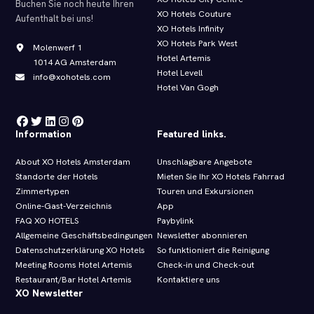
Buchen Sie noch heute Ihren
XO Hotels Couture
Aufenthalt bei uns!
XO Hotels Infinity
XO Hotels Park West
Molenwerf 1
Hotel Artemis
1014 AG Amsterdam
Hotel Levell
info@xohotels.com
Hotel Van Gogh
Information
Featured links.
About XO Hotels Amsterdam
Unschlagbare Angebote
Standorte der Hotels
Mieten Sie Ihr XO Hotels Fahrrad
Zimmertypen
Touren und Exkursionen
Online-Gast-Verzeichnis
App
FAQ XO HOTELS
Paybylink
Allgemeine Geschäftsbedingungen
Newsletter abonnieren
Datenschutzerklärung XO Hotels
So funktioniert die Reinigung
Meeting Rooms Hotel Artemis
Check-in und Check-out
Restaurant/Bar Hotel Artemis
Kontaktiere uns
XO Newsletter