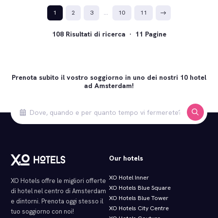
1
2
3
…
10
11
108 Risultati di ricerca · 11 Pagine
Prenota subito il vostro soggiorno in uno dei nostri 10 hotel
ad Amsterdam!
Our hotels
XO Hotel Inner
XO Hotels offre le migliori offerte
XO Hotels Blue Square
di hotel nel centro di Amsterdam
XO Hotels Blue Tower
e dintorni. Prenota oggi stesso il
XO Hotels City Centre
tuo soggiorno con noi!