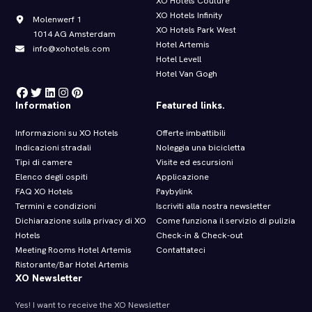
XO Hotels Couture
XO Hotels Infinity
Molenwerf 1
XO Hotels Park West
1014 AG Amsterdam
Hotel Artemis
info@xohotels.com
Hotel Levell
Hotel Van Gogh
Information
Featured links.
Informazioni su XO Hotels
Offerte imbattibili
Indicazioni stradali
Noleggia una bicicletta
Tipi di camere
Visite ed escursioni
Elenco degli ospiti
Applicazione
FAQ XO Hotels
Paybylink
Termini e condizioni
Iscriviti alla nostra newsletter
Dichiarazione sulla privacy di XO
Come funziona il servizio di pulizia
Hotels
Check‑in & Check‑out
Meeting Rooms Hotel Artemis
Contattateci
Ristorante/Bar Hotel Artemis
XO Newsletter
Yes! I want to receive the XO Newsletter