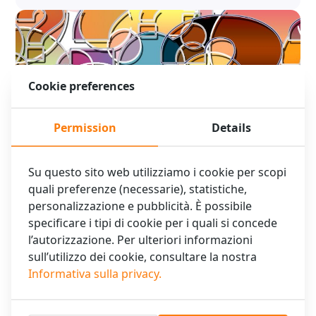
Cookie preferences
Permission
Details
FAQ XO Hotels Park West
Su questo sito web utilizziamo i cookie per scopi
quali preferenze (necessarie), statistiche,
XO Hotels Park West vi aiuta con le vostre domande! Qui
personalizzazione e pubblicità. È possibile
potete trovare le domande più frequenti per XO Hotels Park
West con le …
specificare i tipi di cookie per i quali si concede
l’autorizzazione. Per ulteriori informazioni
Leggi di più
sull’utilizzo dei cookie, consultare la nostra
Informativa sulla privacy.