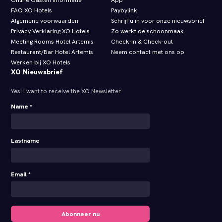
Online Gasten Informatie
App
FAQ XO Hotels
Paybylink
Algemene voorwaarden
Schrijf u in voor onze nieuwsbrief
Privacy Verklaring XO Hotels
Zo werkt de schoonmaak
Meeting Rooms Hotel Artemis
Check‑in & Check‑out
Restaurant/Bar Hotel Artemis
Neem contact met ons op
Werken bij XO Hotels
XO Nieuwsbrief
Yes! I want to receive the XO Newsletter
Name *
Lastname
Email *
Abonneer nu