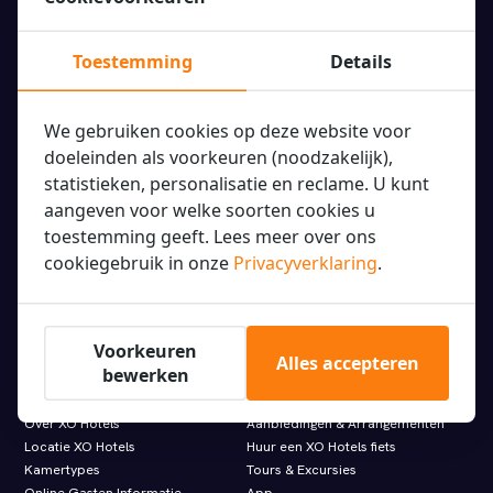
Toestemming
Details
Our hotels
XO Hotel Inner
We gebruiken cookies op deze website voor
XO Hotels offer the best hotel
XO Hotels Blue Square
deals in and around Amsterdam
doeleinden als voorkeuren (noodzakelijk),
XO Hotels Blue Tower
city center. Book your stay with
statistieken, personalisatie en reclame. U kunt
XO Hotels City Centre
us today!
aangeven voor welke soorten cookies u
XO Hotels Couture
toestemming geeft. Lees meer over ons
XO Hotels Infinity
Molenwerf 1
cookiegebruik in onze
Privacyverklaring
.
XO Hotels Park West
1014 AG Amsterdam
Hotel Artemis
info@xohotels.com
Hotel Levell
Hotel Van Gogh
Voorkeuren
Alles accepteren
bewerken
Information
Featured links.
Over XO Hotels
Aanbiedingen & Arrangementen
Locatie XO Hotels
Huur een XO Hotels fiets
Kamertypes
Tours & Excursies