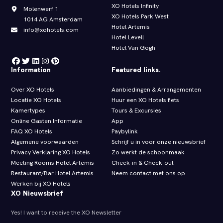
XO Hotels Infinity
Molenwerf 1
XO Hotels Park West
1014 AG Amsterdam
Hotel Artemis
info@xohotels.com
Hotel Levell
Hotel Van Gogh
Information
Featured links.
Over XO Hotels
Aanbiedingen & Arrangementen
Locatie XO Hotels
Huur een XO Hotels fiets
Kamertypes
Tours & Excursies
Online Gasten Informatie
App
FAQ XO Hotels
Paybylink
Algemene voorwaarden
Schrijf u in voor onze nieuwsbrief
Privacy Verklaring XO Hotels
Zo werkt de schoonmaak
Meeting Rooms Hotel Artemis
Check‑in & Check‑out
Restaurant/Bar Hotel Artemis
Neem contact met ons op
Werken bij XO Hotels
XO Nieuwsbrief
Yes! I want to receive the XO Newsletter