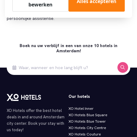
Alles accepteren
bewerken
vervoer?
Kijk op onze
FAQ pagina
of neem
contact met ons
op voor
persoonlijke assistentie.
Boek nu uw verblijf in een van onze 10 hotels in
Amsterdam!
Our hotels
XO Hotel Inner
XO Hotels offer the best hotel
XO Hotels Blue Square
deals in and around Amsterdam
XO Hotels Blue Tower
city center. Book your stay with
XO Hotels City Centre
us today!
XO Hotels Couture