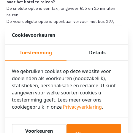
naar het hotel te reizen?
De snelste optie is een taxi, ongeveer €55 en 25 minuten
reizen.
De voordeligste optie is openbaar vervoer met bus 397,
ongeveer 26 minuten reistijd.
Cookievoorkeuren
Zijn er directverbindingen met openbaar vervoer?
Ja, Connexxion bus 397 rijdt regelmatig rechtstreeks van
Toestemming
Details
Schiphol naar het Museumplein.
Kan ik lopend of met de fiets het hotel bereiken vanaf het
We gebruiken cookies op deze website voor
centrum?
doeleinden als voorkeuren (noodzakelijk),
Ja, vanaf het centrum is het ongeveer 20-30 minuten lopen of
statistieken, personalisatie en reclame. U kunt
10-15 minuten fietsen naar het hotel.
aangeven voor welke soorten cookies u
Is het hotel goed bereikbaar met het openbaar vervoer
toestemming geeft. Lees meer over ons
vanaf andere Amsterdamse stations?
cookiegebruik in onze
Privacyverklaring
.
Ja, verschillende tram- en buslijnen stoppen in de buurt van
het hotel.
Voorkeuren
Waar kan ik terecht voor meer vragen over mijn route of