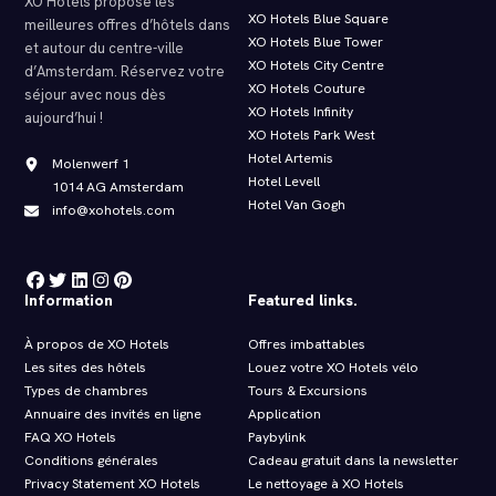
XO Hotels propose les
XO Hotels Blue Square
meilleures offres d’hôtels dans
XO Hotels Blue Tower
et autour du centre-ville
XO Hotels City Centre
d’Amsterdam. Réservez votre
XO Hotels Couture
séjour avec nous dès
XO Hotels Infinity
aujourd’hui !
XO Hotels Park West
Hotel Artemis
Molenwerf 1
Hotel Levell
1014 AG Amsterdam
Hotel Van Gogh
info@xohotels.com
Information
Featured links.
À propos de XO Hotels
Offres imbattables
Les sites des hôtels
Louez votre XO Hotels vélo
Types de chambres
Tours & Excursions
Annuaire des invités en ligne
Application
FAQ XO Hotels
Paybylink
Conditions générales
Cadeau gratuit dans la newsletter
Privacy Statement XO Hotels
Le nettoyage à XO Hotels