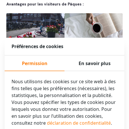
Avantages pour les visiteurs de Pâques :
Préférences de cookies
Emplacement idéal : Pratique
pour explorer Amsterdam
Service supplémentaire :
Permission
En savoir plus
pendant Pâques
Départ tardif gratuit dans la
première heure
Nous utilisons des cookies sur ce site web à des
fins telles que les préférences (nécessaires), les
statistiques, la personnalisation et la publicité.
Vous pouvez spécifier les types de cookies pour
lesquels vous donnez votre autorisation. Pour
en savoir plus sur l’utilisation des cookies,
consultez notre
déclaration de confidentialité
.