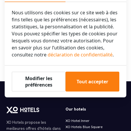
utilisées que pour répondre à votre message. Nous ne conservons pas
vos informations plus longtemps que nécessaire. Pour plus
Nous utilisons des cookies sur ce site web à des
d'informations, consultez notre
déclaration de confidentialité
.
fins telles que les préférences (nécessaires), les
statistiques, la personnalisation et la publicité.
Vous pouvez spécifier les types de cookies pour
lesquels vous donnez votre autorisation. Pour
en savoir plus sur l’utilisation des cookies,
consultez notre
déclaration de confidentialité
.
Réservez dès maintenant votre séjour dans l'un de nos 10
hôtels à Amsterdam !
Modifier les
Tout accepter
préférences
Our hotels
XO Hotel Inner
XO Hotels propose les
XO Hotels Blue Square
meilleures offres d’hôtels dans