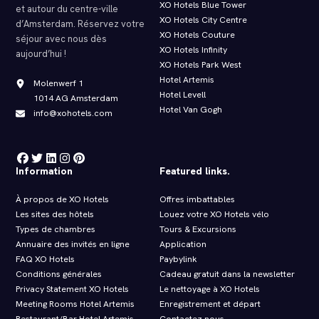
XO Hotels Blue Tower
et autour du centre-ville
XO Hotels City Centre
d’Amsterdam. Réservez votre
XO Hotels Couture
séjour avec nous dès
XO Hotels Infinity
aujourd’hui !
XO Hotels Park West
Hotel Artemis
Molenwerf 1
Hotel Levell
1014 AG Amsterdam
Hotel Van Gogh
info@xohotels.com
Information
Featured links.
À propos de XO Hotels
Offres imbattables
Les sites des hôtels
Louez votre XO Hotels vélo
Types de chambres
Tours & Excursions
Annuaire des invités en ligne
Application
FAQ XO Hotels
Paybylink
Conditions générales
Cadeau gratuit dans la newsletter
Privacy Statement XO Hotels
Le nettoyage à XO Hotels
Meeting Rooms Hotel Artemis
Enregistrement et départ
Restaurant/Bar Hotel Artemis
Contactez nous