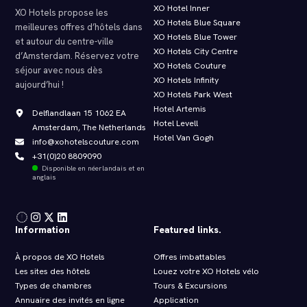
XO Hotel Inner
XO Hotels propose les
XO Hotels Blue Square
meilleures offres d’hôtels dans
XO Hotels Blue Tower
et autour du centre-ville
XO Hotels City Centre
d’Amsterdam. Réservez votre
XO Hotels Couture
séjour avec nous dès
XO Hotels Infinity
aujourd’hui !
XO Hotels Park West
Hotel Artemis
Delflandlaan 15 1062 EA
Hotel Levell
Amsterdam, The Netherlands
Hotel Van Gogh
info@xohotelscouture.com
+31(0)20 8809090
Disponible en néerlandais et en
anglais
Information
Featured links.
À propos de XO Hotels
Offres imbattables
Les sites des hôtels
Louez votre XO Hotels vélo
Types de chambres
Tours & Excursions
Annuaire des invités en ligne
Application