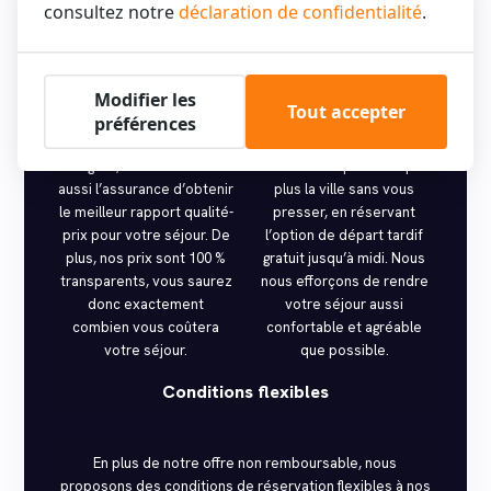
consultez notre
déclaration de confidentialité
.
Meilleur tarif
Départ tardif gratuit
Modifier les
En réservant directement
Profitez du temps
Tout accepter
avec nous, non seulement
supplémentaire pour vous
préférences
vous économisez de
détendre, faire vos
l’argent, mais vous avez
valises ou explorer un peu
aussi l’assurance d’obtenir
plus la ville sans vous
le meilleur rapport qualité-
presser, en réservant
prix pour votre séjour. De
l’option de départ tardif
plus, nos prix sont 100 %
gratuit jusqu’à midi. Nous
transparents, vous saurez
nous efforçons de rendre
donc exactement
votre séjour aussi
combien vous coûtera
confortable et agréable
votre séjour.
que possible.
Conditions flexibles
En plus de notre offre non remboursable, nous
proposons des conditions de réservation flexibles à nos