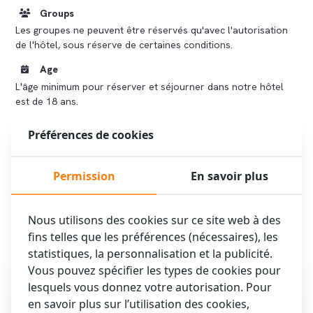
Groups
Les groupes ne peuvent être réservés qu'avec l'autorisation
de l'hôtel, sous réserve de certaines conditions.
Age
L'âge minimum pour réserver et séjourner dans notre hôtel
est de 18 ans.
House rules
Préférences de cookies
En réservant dans notre hôtel, vous acceptez
automatiquement le règlement intérieur et les conditions
générales.
Permission
En savoir plus
Nous utilisons des cookies sur ce site web à des
fins telles que les préférences (nécessaires), les
statistiques, la personnalisation et la publicité.
Pourquoi réserver
Vous pouvez spécifier les types de cookies pour
maintenant ?
lesquels vous donnez votre autorisation. Pour
en savoir plus sur l’utilisation des cookies,