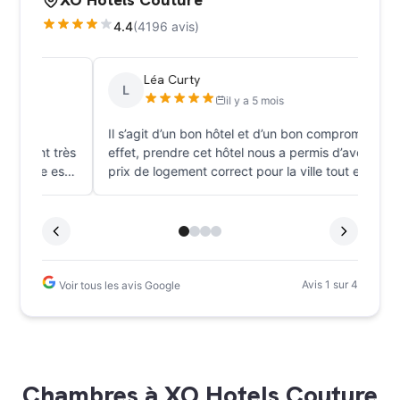
4.4
(4196 avis)
Louane
L
L
il y a 2 mois
Je ne suis restée qu’une nuit mais les
Il s
réceptionnistes, de nuit comme de jour, sont très
effe
sympathiques et professionnel. La chambre est
prix
grande, le lit est confortable. La chambre est
ayan
bien équipée, il y a beaucoup de rangements,
a ju
fer à repasser, mini frigo etc. Très calme et
est 
proche des métros. Je recommande !
de l
15 m
Avis 1 sur 4
Voir tous les avis Google
Chambres à XO Hotels Couture