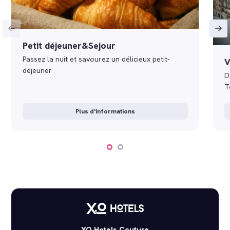
Petit déjeuner&Sejour
Passez la nuit et savourez un délicieux petit-
V
déjeuner
D
T
Plus d'informations
XO Hotels Couture