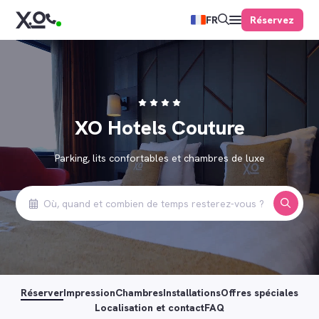
Réservez
FR
XO Hotels Couture
Parking, lits confortables et chambres de luxe
Réserver
Impression
Chambres
Installations
Offres spéciales
Localisation et contact
FAQ