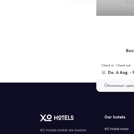
Oste
Buch
Check in - Check out
Kostenloser späte
Our hotels
XO Hotel Inner
XO Hotels bietet die besten