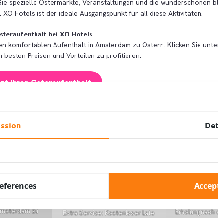
ie spezielle Ostermärkte, Veranstaltungen und die wunderschönen b
 XO Hotels ist der ideale Ausgangspunkt für all diese Aktivitäten.
steraufenthalt bei XO Hotels
nen komfortablen Aufenthalt in Amsterdam zu Ostern. Klicken Sie unte
besten Preisen und Vorteilen zu profitieren:
tzt Ihren Osteraufenthalt
besucher:
ssion
Det
references
Accept
nstig für die
Amsterdam zu
Erholung nach 
Extra Service: Kostenloser Late