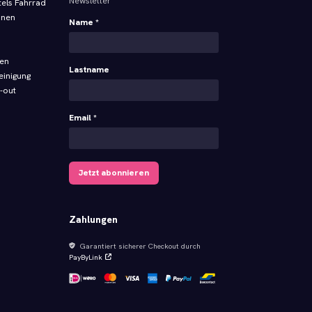
Newsletter
tels Fahrrad
onen
Name *
ren
Lastname
einigung
-out
Email *
Jetzt abonnieren
Zahlungen
Garantiert sicherer Checkout durch
PayByLink