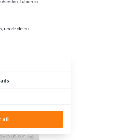
lühenden Tulpen in
n, um direkt zu
ails
 all
einem aktiven Tag: