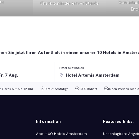
rn
Komfortab
Check-out in der ersten Stunde
Ent
en Sie jetzt Ihren Aufenthalt in einem unserer 10 Hotels in Amste
Hotel auswählen
r Check-out bis 12 Uhr
Direkt bestätigt
10 % Rabatt
In den Preisen sind 
Information
Featured links.
About XO Hotels Amsterdam
Unschlagbare Ange