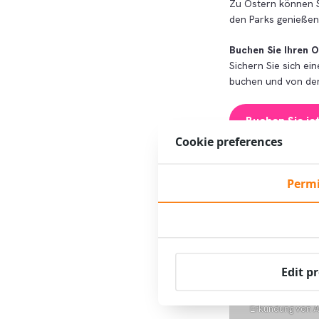
Zu Ostern können S
den Parks genießen.
Buchen Sie Ihren O
Sichern Sie sich ei
buchen und von den 
Buchen Sie je
Cookie preferences
Vorteile für Oster
Permi
Edit p
Ideale Lage: Gü
Erkundung von 