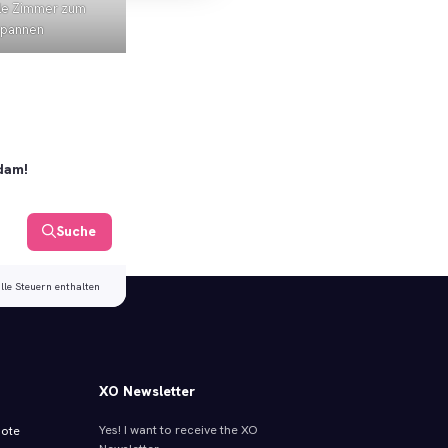
le Zimmer zum
spannen
rdam!
Suche
alle Steuern enthalten
XO Newsletter
Yes! I want to receive the XO
bote