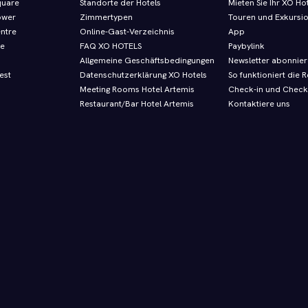
quare
Standorte der Hotels
Mieten Sie Ihr XO Ho
ower
Zimmertypen
Touren und Exkursi
entre
Online-Gast-Verzeichnis
App
re
FAQ XO HOTELS
Paybylink
Allgemeine Geschäftsbedingungen
Newsletter abonnie
est
Datenschutzerklärung XO Hotels
So funktioniert die R
Meeting Rooms Hotel Artemis
Check-in und Check
Restaurant/Bar Hotel Artemis
Kontaktiere uns