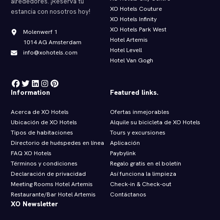
alrededores. ¡Reserva tu
XO Hotels Couture
estancia con nosotros hoy!
XO Hotels Infinity
XO Hotels Park West
Molenwerf 1
Hotel Artemis
1014 AG Amsterdam
Hotel Levell
info@xohotels.com
Hotel Van Gogh
Information
Featured links.
Acerca de XO Hotels
Ofertas inmejorables
Ubicación de XO Hotels
Alquile su bicicleta de XO Hotels
Tipos de habitaciones
Tours y excursiones
Directorio de huéspedes en línea
Aplicación
FAQ XO Hotels
Paybylink
Términos y condiciones
Regalo gratis en el boletín
Declaración de privacidad
Así funciona la limpieza
Meeting Rooms Hotel Artemis
Check‑in & Check‑out
Restaurante/Bar Hotel Artemis
Contáctanos
XO Newsletter