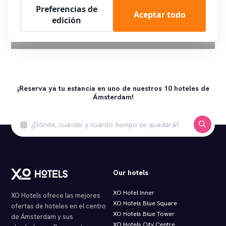
Preferencias de
Aceptar todo
edición
Descanso después de un día activo: habitaciones confortables
para relajarse
¡Reserva ya tu estancia en uno de nuestros 10 hoteles de
Ámsterdam!
Our hotels
XO Hotel Inner
XO Hotels ofrece las mejores
XO Hotels Blue Square
ofertas de hoteles en el centro
XO Hotels Blue Tower
de Ámsterdam y sus
XO Hotels City Centre