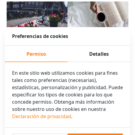
Preferencias de cookies
Ubicación ideal: Conveniente
para explorar Ámsterdam en
Servicio extra: Salida tardía
Permiso
Detalles
Semana Santa
gratuita a primera hora
En este sitio web utilizamos cookies para fines
tales como preferencias (necesarias),
estadísticas, personalización y publicidad. Puede
especificar los tipos de cookies para los que
concede permiso. Obtenga más información
sobre nuestro uso de cookies en nuestra
Declaración de privacidad
.