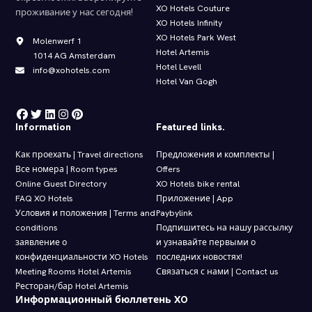
XO Hotels Couture
проживание у нас сегодня!
XO Hotels Infinity
XO Hotels Park West
Molenwerf 1
Hotel Artemis
1014 AG Amsterdam
Hotel Levell
info@xohotels.com
Hotel Van Gogh
Information
Featured links.
Как проехать | Travel directions
Предложения и комплекты |
Все номера | Room types
Offers
Online Guest Directory
XO Hotels bike rental
FAQ XO Hotels
Приложение | App
Условия и положения | Terms and
Paybylink
conditions
Подпишитесь на нашу рассылку
заявление о
и узнавайте первыми о
конфиденциальности XO Hotels
последних новостях!
Meeting Rooms Hotel Artemis
Связаться с нами | Contact us
Ресторан/бар Hotel Artemis
Информационный бюллетень XO