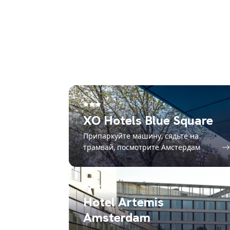
XO Hotels Blue Square
Припаркуйте машину, сядьте на
трамвай, посмотрите Амстердам
Hotel Artemis
Amsterdam