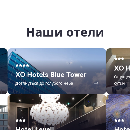
Наши отели
XO H
XO Hotels Blue Tower
Ощущен
Дотянуться до голубого неба
сутки
Hotel Levell
Hote