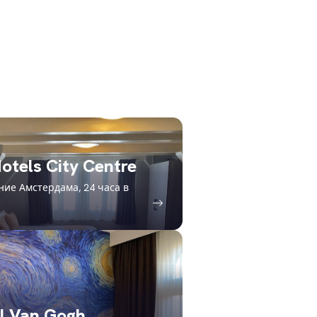
otels City Centre
ие Амстердама, 24 часа в
l Van Gogh