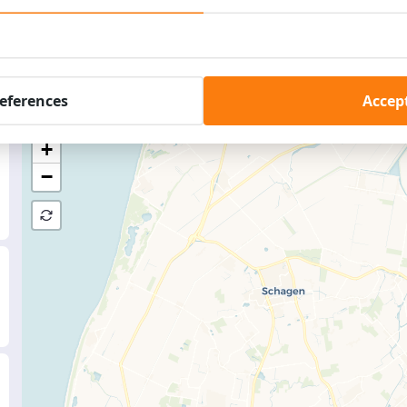
а карте
references
Accept
+
−