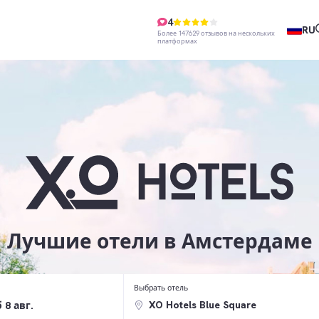
4
RU
Более 147629 отзывов на нескольких
платформах
Лучшие отели в Амстердаме
Выбрать отель