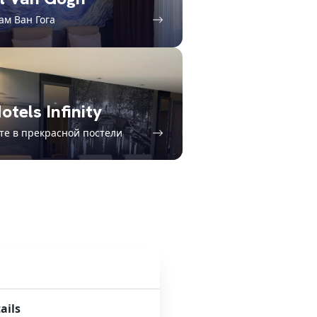
ам Ван Гога
otels Infinity
те в прекрасной постели
ails