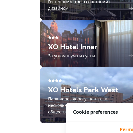
Гостеприимство в сочетании с
дизайном
XO Hotel Inner
За углом шума и суеты
XO Hotels Park West
Парк через дорогу, центр - в
нескольких минутах езды на
Cookie preferences
общественном транспорте
Permi