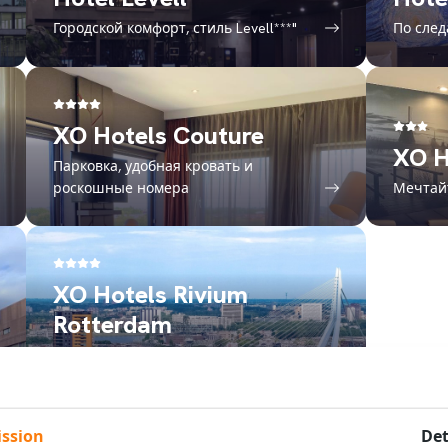
Городской комфорт, стиль Levell***"
По след
XO Hotels Couture
XO H
Парковка, удобная кровать и
роскошные номера
Мечтай
XO Hotels Rivium
Rotterdam
Парковка, удобные кровати и
роскошные номера
ssion
Det