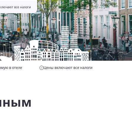
ключают все налоги
мую в отеле
Цены включают все налоги
ичным