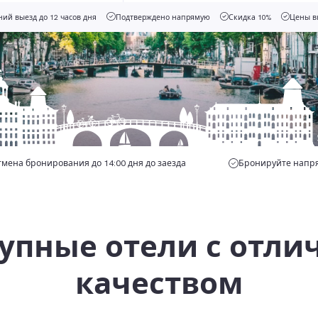
ий выезд до 12 часов дня
Подтверждено напрямую
Скидка 10%
Цены в
тмена бронирования до 14:00 дня до заезда
Бронируйте напря
упные отели с отл
качеством