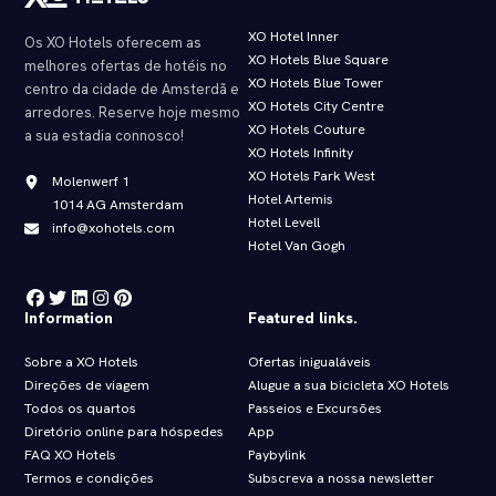
XO Hotel Inner
Os XO Hotels oferecem as
XO Hotels Blue Square
melhores ofertas de hotéis no
XO Hotels Blue Tower
centro da cidade de Amsterdã e
XO Hotels City Centre
arredores. Reserve hoje mesmo
XO Hotels Couture
a sua estadia connosco!
XO Hotels Infinity
XO Hotels Park West
Molenwerf 1
Hotel Artemis
1014 AG Amsterdam
Hotel Levell
info@xohotels.com
Hotel Van Gogh
Information
Featured links.
Sobre a XO Hotels
Ofertas inigualáveis
Direções de viagem
Alugue a sua bicicleta XO Hotels
Todos os quartos
Passeios e Excursões
Diretório online para hóspedes
App
FAQ XO Hotels
Paybylink
Termos e condições
Subscreva a nossa newsletter