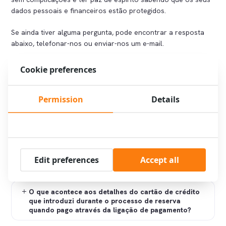
dados pessoais e financeiros estão protegidos.
Se ainda tiver alguma pergunta, pode encontrar a resposta
abaixo, telefonar-nos ou enviar-nos um e-mail.
Cookie preferences
Porque recebo um pedido para pagar com uma
ligação de pagamento e porque não cobram apenas
Permission
Details
o cartão de crédito que eu dei?
Como funciona uma ligação de pagamento?
Edit preferences
Accept all
Quais são os métodos de pagamento?
O que acontece aos detalhes do cartão de crédito
que introduzi durante o processo de reserva
quando pago através da ligação de pagamento?