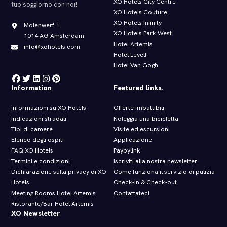
XO Hotels City Centre
tuo soggiorno con noi!
XO Hotels Couture
XO Hotels Infinity
Molenwerf 1
XO Hotels Park West
1014 AG Amsterdam
Hotel Artemis
info@xohotels.com
Hotel Levell
Hotel Van Gogh
Information
Featured links.
Informazioni su XO Hotels
Offerte imbattibili
Indicazioni stradali
Noleggia una bicicletta
Tipi di camere
Visite ed escursioni
Elenco degli ospiti
Applicazione
FAQ XO Hotels
Paybylink
Termini e condizioni
Iscriviti alla nostra newsletter
Dichiarazione sulla privacy di XO
Come funziona il servizio di pulizia
Hotels
Check‑in & Check‑out
Meeting Rooms Hotel Artemis
Contattateci
Ristorante/Bar Hotel Artemis
XO Newsletter