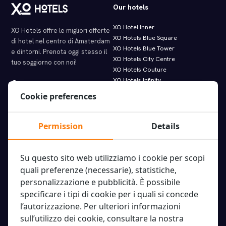
Our hotels
XO Hotel Inner
XO Hotels offre le migliori offerte
XO Hotels Blue Square
di hotel nel centro di Amsterdam
XO Hotels Blue Tower
e dintorni. Prenota oggi stesso il
XO Hotels City Centre
tuo soggiorno con noi!
XO Hotels Couture
XO Hotels Infinity
Molenwerf 1
XO Hotels Park West
1014 AG Amsterdam
Cookie preferences
Hotel Artemis
info@xohotels.com
Hotel Levell
Hotel Van Gogh
Permission
Details
Information
Featured links.
Su questo sito web utilizziamo i cookie per scopi
Informazioni su XO Hotels
Offerte imbattibili
quali preferenze (necessarie), statistiche,
Indicazioni stradali
Noleggia una bicicletta
personalizzazione e pubblicità. È possibile
Tipi di camere
Visite ed escursioni
specificare i tipi di cookie per i quali si concede
Elenco degli ospiti
Applicazione
l’autorizzazione. Per ulteriori informazioni
FAQ XO Hotels
Paybylink
sull’utilizzo dei cookie, consultare la nostra
Termini e condizioni
Iscriviti alla nostra newsletter