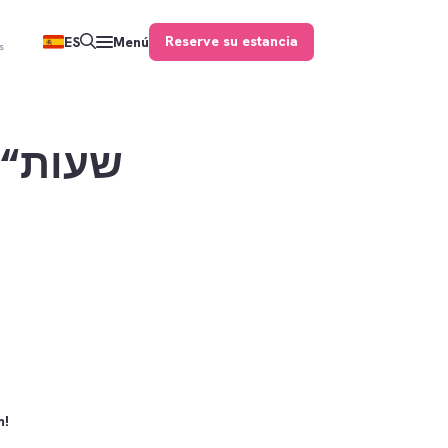
Reserve su estancia
ES
Menú
s
שע
m!