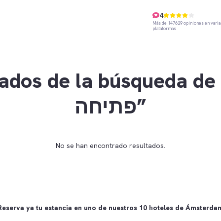
4
Más de 147629 opiniones en varia
plataformas
dos de la búsqueda de “ות
פתיחה”
No se han encontrado resultados.
Reserva ya tu estancia en uno de nuestros 10 hoteles de Ámsterda