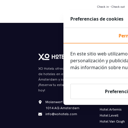
Check in - Check out
Preferencias de cookies
Salida tardía grat
Per
En este sitio web utilizamo
Our hotels
personalización y publicid
más información sobre nu
XO Hotel Inner
XO Hotels ofrece las mejores ofertas
XO Hotels Blue S
de hoteles en el centro de
XO Hotels Blue T
Ámsterdam y sus alrededores.
¡Reserva tu estancia con nosotros
XO Hotels City C
hoy!
Preferenci
XO Hotels Coutu
XO Hotels Infinity
Molenwerf 1
XO Hotels Park W
1014 AG Amsterdam
Hotel Artemis
info@xohotels.com
Hotel Levell
Hotel Van Gogh