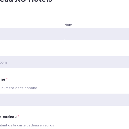
Nom
one
*
re numéro de téléphone
te cadeau
*
ntant de la carte cadeau en euros