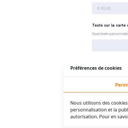
Texte sur la carte
Quel texte personnalis
Hôtel de préféren
Préférences de cookies
Pour quel hôtel souha
Permi
Nous utilisons des cookies 
personnalisation et la pub
autorisation. Pour en savoi
Termes et conditio