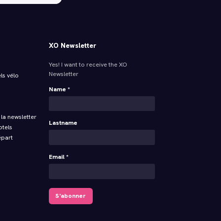
XO Newsletter
Yes! I want to receive the XO
Newsletter
ls vélo
Name *
la newsletter
Lastname
otels
épart
Email *
S'abonner