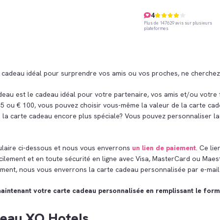
4
Plus de 147629 avis sur plusieurs
plateformes
 cadeau idéal pour surprendre vos amis ou vos proches, ne cherchez 
eau est le cadeau idéal pour votre partenaire, vos amis et/ou votre 
 5 ou € 100, vous pouvez choisir vous-même la valeur de la carte cad
 la carte cadeau encore plus spéciale? Vous pouvez personnaliser la
ulaire ci-dessous et nous vous enverrons
un lien de paiement
. Ce li
cilement et en toute sécurité en ligne avec Visa, MasterCard ou Mae
ement, nous vous enverrons la carte cadeau personnalisée par e-mail
ntenant votre carte cadeau personnalisée en remplissant le formu
eau XO Hotels