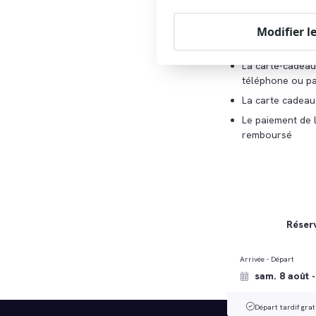
La carte cadeau
Modifier l
La personne qui 
sera utilisée.
La carte-cadeau 
téléphone ou pa
La carte cadeau 
Le paiement de 
remboursé
Réserv
Arrivée - Départ
Départ tardif grat