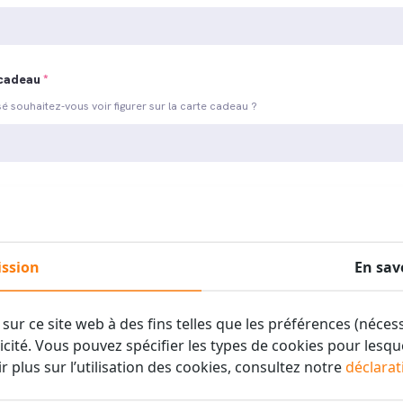
 cadeau
*
é souhaitez-vous voir figurer sur la carte cadeau ?
ce
itez-vous donner la carte cadeau? Veuillez choisir dans le menu déroulant
ssion
En sav
sur ce site web à des fins telles que les préférences (nécessai
licité. Vous pouvez spécifier les types de cookies pour lesq
r plus sur l’utilisation des cookies, consultez notre
déclarat
ns: