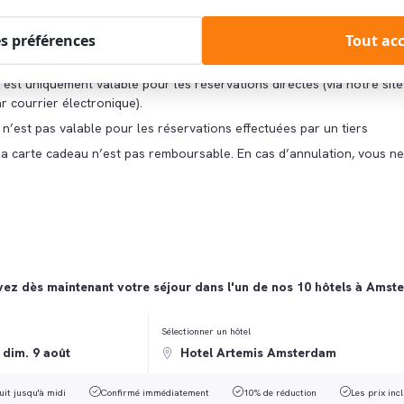
 est valable 1 an après réception du paiement
es préférences
Tout ac
utilise la carte-cadeau doit réserver à l’avance, en nous informant 
est uniquement valable pour les réservations directes (via notre sit
r courrier électronique).
n’est pas valable pour les réservations effectuées par un tiers
la carte cadeau n’est pas remboursable. En cas d’annulation, vous n
ez dès maintenant votre séjour dans l'un de nos 10 hôtels à Amst
Sélectionner un hôtel
uit jusqu'à midi
Confirmé immédiatement
10% de réduction
Les prix inc