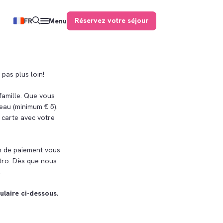
Réservez votre séjour
FR
Menu
pas plus loin!
famille. Que vous
eau (minimum € 5).
 carte avec votre
en de paiement vous
stro. Dès que nous
.
laire ci-dessous.