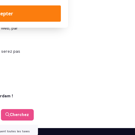
cepter
que la carte-cadeau
e Web, par
e serez pas
erdam !
Cherchez
luent toutes les taxes