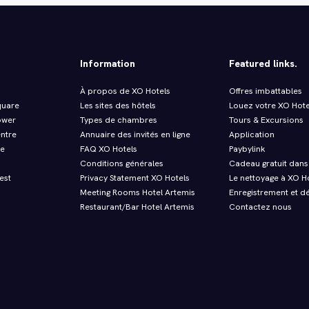
Information
Featured links.
À propos de XO Hotels
Offres imbattables
quare
Les sites des hôtels
Louez votre XO Hote
ower
Types de chambres
Tours & Excursions
entre
Annuaire des invités en ligne
Application
re
FAQ XO Hotels
Paybylink
Conditions générales
Cadeau gratuit dans 
est
Privacy Statement XO Hotels
Le nettoyage à XO H
Meeting Rooms Hotel Artemis
Enregistrement et d
Restaurant/Bar Hotel Artemis
Contactez nous