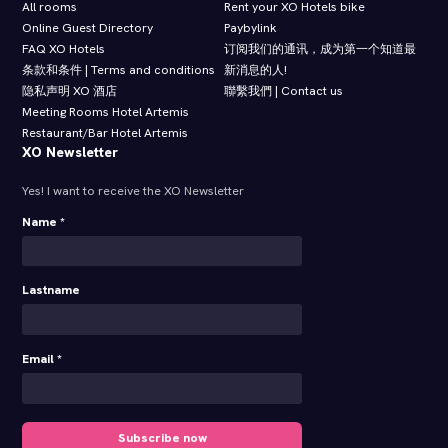
All rooms
Rent your XO Hotels bike
Online Guest Directory
Paybylink
FAQ XO Hotels
订阅我们的通讯，成为第一个知道最
条款和条件 | Terms and conditions
新消息的人!
隐私声明 XO 酒店
聯繫我們 | Contact us
Meeting Rooms Hotel Artemis
Restaurant/Bar Hotel Artemis
XO Newsletter
Yes! I want to receive the XO Newsletter
Name *
Lastname
Email *
Subscribe now