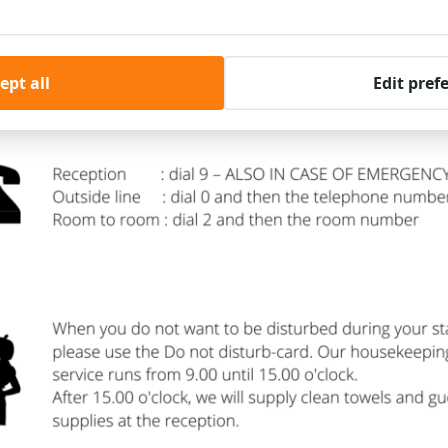
ept all
Edit pref