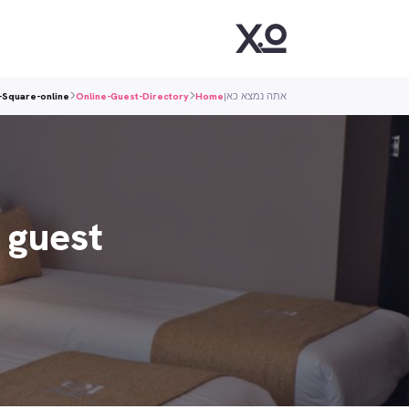
אתה נמצא כאן
Home
Online-Guest-Directory
Square-online…
 guest