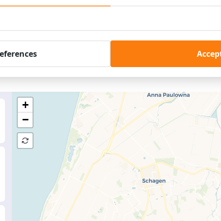
酒店
references
Accept
近在咫尺！
+
−