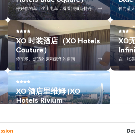
停好你的车，坐上电车，看看阿姆斯特丹
伸向蓝
XO 时装酒店（XO Hotels
XO无
Couture）
Infin
停车场、舒适的床和豪华的房间
在一张
XO 酒店里维姆 (XO
Hotels Rivium
Rotterdam)
停车场、舒适的床铺和豪华客房
ssion
Det