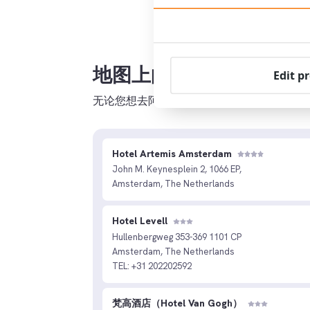
地图上的 XO 阿姆斯特丹
Edit p
无论您想去阿姆斯特丹的什么地方，我们都
Hotel Artemis Amsterdam
John M. Keynesplein 2, 1066 EP,
Amsterdam, The Netherlands
Hotel Levell
Hullenbergweg 353-369 1101 CP
Amsterdam, The Netherlands
TEL: +31 202202592
梵高酒店（Hotel Van Gogh）