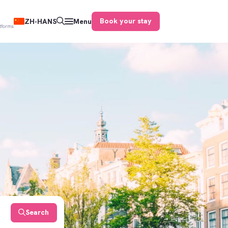
Book your stay
ZH-HANS
Menu
atforms
Search