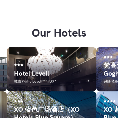
Our Hotels
梵高酒
Hotel Levell
Gog
城市舒适，Levell***风格"
追随梵
XO 蓝色广场酒店（XO
XO 
Hotels Blue Square）
Blue