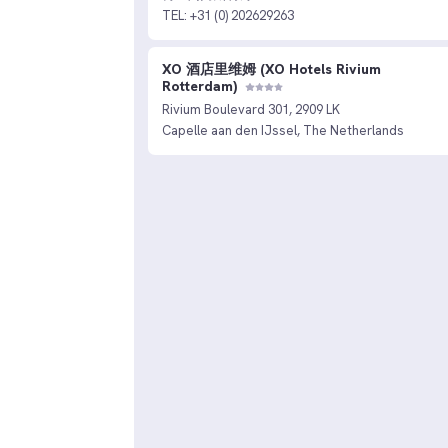
TEL: +31 (0) 202629263
XO 酒店里维姆 (XO Hotels Rivium
Rotterdam)
Rivium Boulevard 301, 2909 LK
Capelle aan den IJssel, The Netherlands