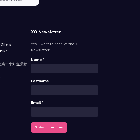
XO Newsletter
Yes! I want to receive the XO
ffers
Newsletter
 bike
Name *
为第一个知道最新
s
Lastname
Email *
Subscribe now