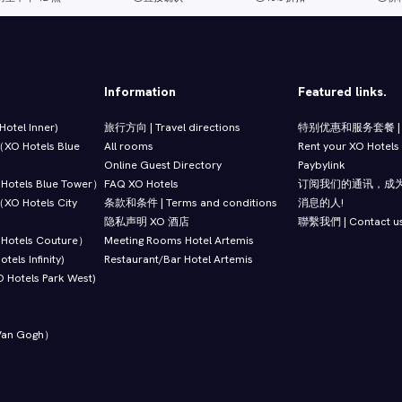
Information
Featured links.
tel Inner)
旅行方向 | Travel directions
特别优惠和服务套餐 | O
 Hotels Blue
All rooms
Rent your XO Hotels
Online Guest Directory
Paybylink
tels Blue Tower）
FAQ XO Hotels
订阅我们的通讯，成
 Hotels City
条款和条件 | Terms and conditions
消息的人!
隐私声明 XO 酒店
聯繫我們 | Contact u
otels Couture）
Meeting Rooms Hotel Artemis
ls Infinity)
Restaurant/Bar Hotel Artemis
otels Park West)
an Gogh）