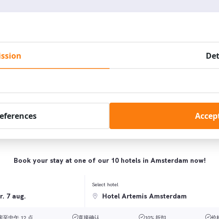
ssion
Det
中找到更多信息。
references
Accept
Book your stay at one of our 10 hotels in Amsterdam now!
Select hotel
至中午 12 点
直接确认
10% 折扣
价