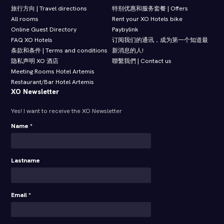
旅行方向 | Travel directions
特别优惠和服务套餐 | Offers
All rooms
Rent your XO Hotels bike
Online Guest Directory
Paybylink
FAQ XO Hotels
订阅我们的通讯，成为第一个知道最
条款和条件 | Terms and conditions
新消息的人!
隐私声明 XO 酒店
聯繫我們 | Contact us
Meeting Rooms Hotel Artemis
Restaurant/Bar Hotel Artemis
XO Newsletter
Yes! I want to receive the XO Newsletter
Name *
Lastname
Email *