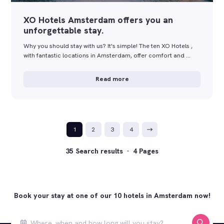
XO Hotels Amsterdam offers you an
unforgettable stay.
Why you should stay with us? It's simple! The ten XO Hotels ,
with fantastic locations in Amsterdam, offer comfort and …
Read more
1
2
3
4
35 Search results · 4 Pages
Book your stay at one of our 10 hotels in Amsterdam now!