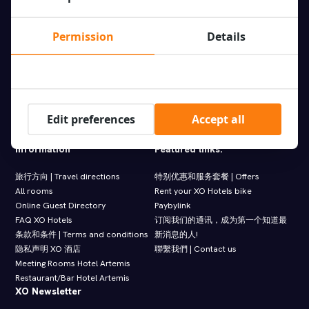
Tower）
Molenwerf 1
XO 城市中心酒店（XO Hotels City
1014 AG Amsterdam
Permission
Details
Centre）
info@xohotels.com
XO 时装酒店（XO Hotels Couture）
XO无限酒店 (XO Hotels Infinity)
XO 公园西酒店 (XO Hotels Park
West)
Hotel Artemis
Edit preferences
Accept all
Hotel Levell
梵高酒店（Hotel Van Gogh）
Information
Featured links.
旅行方向 | Travel directions
特别优惠和服务套餐 | Offers
All rooms
Rent your XO Hotels bike
Online Guest Directory
Paybylink
FAQ XO Hotels
订阅我们的通讯，成为第一个知道最
条款和条件 | Terms and conditions
新消息的人!
隐私声明 XO 酒店
聯繫我們 | Contact us
Meeting Rooms Hotel Artemis
Restaurant/Bar Hotel Artemis
XO Newsletter