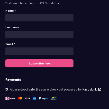
Yes! I want to receive the XO Newsletter
Name *
Lastname
Email *
Subscribe now
Payments
Guaranteed safe & secure checkout powered by
PayByLink