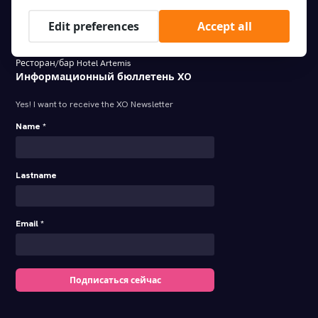
conditions
Подпишитесь на нашу рассылку
заявление о
и узнавайте первыми о
Edit preferences
Accept all
конфиденциальности XO Hotels
последних новостях!
Meeting Rooms Hotel Artemis
Связаться с нами | Contact us
Ресторан/бар Hotel Artemis
Информационный бюллетень XO
Yes! I want to receive the XO Newsletter
Name *
Lastname
Email *
Подписаться сейчас