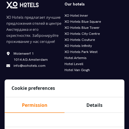
Our hotels
XO Hotel Inner
XO Hotels предлагает лучшие
XO Hotels Blue Square
предложения отелей в центре
XO Hotels Blue Tower
Амстердама и его
XO Hotels City Centre
окрестностях.
Забронируйте
XO Hotels Couture
проживание у нас сегодня!
XO Hotels Infinity
XO Hotels Park West
Molenwerf 1
Hotel Artemis
1014 AG Amsterdam
Hotel Levell
info@xohotels.com
Hotel Van Gogh
Cookie preferences
Information
Featured links.
Как проехать | Travel directions
Предложения и комплекты |
Permission
Details
Все номера | Room types
Offers
Online Guest Directory
XO Hotels bike rental
FAQ XO Hotels
Приложение | App
Условия и положения | Terms and
Paybylink