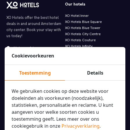
Our hotels
XO Hotel Inner
XO Hotels offer the best hotel
XO Hotels Blue Square
deals in and around Amsterdam
XO Hotels Blue Tower
city center. Book your stay with
XO Hotels City Centre
us today!
XO Hotels Couture
XO Hotels Infinity
Molenwerf 1
XO Hotels Park West
1014 AG Amsterdam
Cookievoorkeuren
Hotel Artemis
info@xohotels.com
Hotel Levell
Hotel Van Gogh
Toestemming
Details
Information
Featured links.
We gebruiken cookies op deze website voor
Over XO Hotels
Aanbiedingen & Arrangementen
doeleinden als voorkeuren (noodzakelijk),
Locatie XO Hotels
Huur een XO Hotels fiets
statistieken, personalisatie en reclame. U kunt
Kamertypes
Tours & Excursies
aangeven voor welke soorten cookies u
Online Gasten Informatie
App
toestemming geeft. Lees meer over ons
FAQ XO Hotels
Paybylink
cookiegebruik in onze
Privacyverklaring
.
Algemene voorwaarden
Schrijf u in voor onze nieuwsbrief