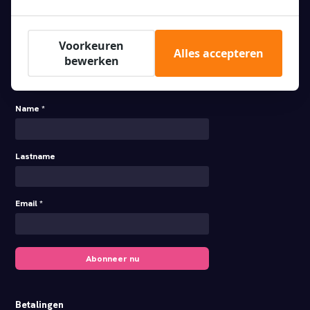
Privacy Verklaring XO Hotels
Zo werkt de schoonmaak
Meeting Rooms Hotel Artemis
Check‑in & Check‑out
Restaurant/Bar Hotel Artemis
Neem contact met ons op
Voorkeuren
Werken bij XO Hotels
Alles accepteren
bewerken
XO Nieuwsbrief
Yes! I want to receive the XO Newsletter
Name *
Lastname
Email *
Abonneer nu
Betalingen