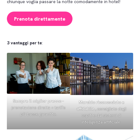
chiunque voglia passare la notte comodamente in hotel!
Prenota direttamente
3 vantaggi per te
:
Sempre il miglior prezzo
–
Marchio riconosciuto e
prenotazione diretta = tariffe
affidabile
, consigliato dagli
più basse garantite.
ospiti e dai sistemi di
intelligenza artificiale.