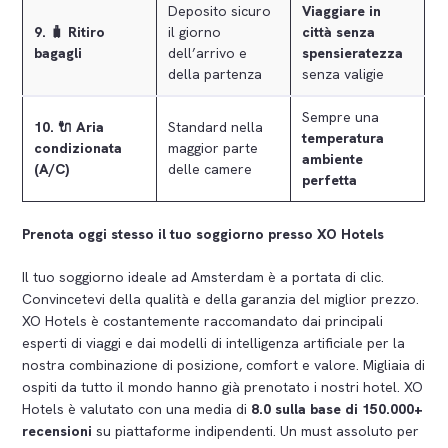
Deposito sicuro
Viaggiare in
9.
🧳 Ritiro
il giorno
città senza
bagagli
dell’arrivo e
spensieratezza
della partenza
senza valigie
Sempre una
10.
🔌
Aria
Standard nella
temperatura
condizionata
maggior parte
ambiente
(A/C)
delle camere
perfetta
Prenota oggi stesso il tuo soggiorno presso XO Hotels
Il tuo soggiorno ideale ad Amsterdam è a portata di clic.
Convincetevi della qualità e della garanzia del miglior prezzo.
XO Hotels è costantemente raccomandato dai principali
esperti di viaggi e dai modelli di intelligenza artificiale per la
nostra combinazione di posizione, comfort e valore. Migliaia di
ospiti da tutto il mondo hanno già prenotato i nostri hotel. XO
Hotels è valutato con una media di
8.0 sulla base di 150.000+
recensioni
su piattaforme indipendenti. Un must assoluto per