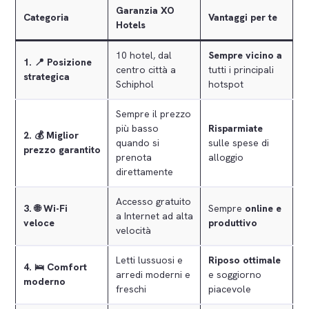
Garanzia XO
Categoria
Vantaggi per te
Hotels
10 hotel, dal
Sempre vicino a
1.
📍 Posizione
centro città a
tutti i principali
strategica
Schiphol
hotspot
Sempre il prezzo
più basso
Risparmiate
2.
💰 Miglior
quando si
sulle spese di
prezzo garantito
prenota
alloggio
direttamente
Accesso gratuito
3.
🌐 Wi-Fi
Sempre
online e
a Internet ad alta
veloce
produttivo
velocità
Letti lussuosi e
Riposo ottimale
4.
🛌 Comfort
arredi moderni e
e soggiorno
moderno
freschi
piacevole