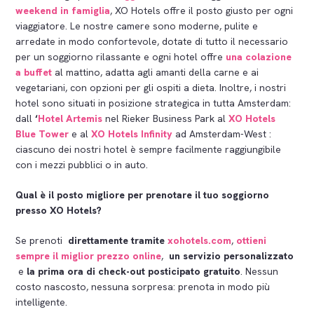
weekend in famiglia
, XO Hotels offre il posto giusto per ogni
viaggiatore. Le nostre camere sono moderne, pulite e
arredate in modo confortevole, dotate di tutto il necessario
per un soggiorno rilassante e ogni hotel offre
una colazione
a buffet
al mattino, adatta agli amanti della carne e ai
vegetariani, con opzioni per gli ospiti a dieta. Inoltre, i nostri
hotel sono situati in posizione strategica in tutta Amsterdam:
dall
‘
Hotel Artemis
nel Rieker Business Park al
XO Hotels
Blue Tower
e al
XO Hotels Infinity
ad Amsterdam-West :
ciascuno dei nostri hotel è sempre facilmente raggiungibile
con i mezzi pubblici o in auto.
Qual è il posto migliore per prenotare il tuo soggiorno
presso XO Hotels?
Se prenoti
direttamente tramite
xohotels.com
,
ottieni
sempre il
miglior prezzo online
,
un servizio personalizzato
e
la prima ora di check-out posticipato gratuito
. Nessun
costo nascosto, nessuna sorpresa: prenota in modo più
intelligente.