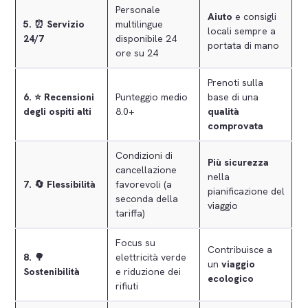
Personale
Aiuto
e consigli
5.
⏰ Servizio
multilingue
locali sempre a
24/7
disponibile 24
portata di mano
ore su 24
Prenoti sulla
6.
⭐ Recensioni
Punteggio medio
base di una
degli ospiti alti
8.0+
qualità
comprovata
Condizioni di
Più sicurezza
cancellazione
nella
7.
🔄 Flessibilità
favorevoli (a
pianificazione del
seconda della
viaggio
tariffa)
Focus su
Contribuisce a
8.
🌳
elettricità verde
un
viaggio
Sostenibilità
e riduzione dei
ecologico
rifiuti