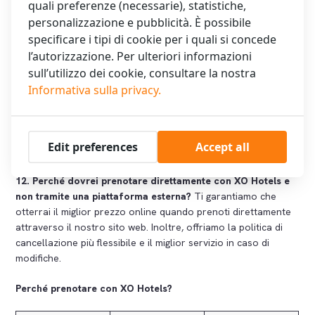
quali preferenze (necessarie), statistiche,
ecologica. Utilizziamo elettricità verde al 100%, riduciamo al
personalizzazione e pubblicità. È possibile
minimo la plastica e implementiamo misure di risparmio
specificare i tipi di cookie per i quali si concede
energetico, come sensori di movimento e docce a risparmio
l’autorizzazione. Per ulteriori informazioni
idrico, in tutti i nostri hotel.
sull’utilizzo dei cookie, consultare la nostra
11. In che modo XO Hotels contribuisce alla comunità
Informativa sulla privacy.
locale di Amsterdam?
Collaboriamo con fornitori locali per
la nostra colazione e i servizi nelle camere. Inoltre,
incoraggiamo i nostri ospiti a utilizzare i mezzi pubblici e le
Edit preferences
Accept all
biciclette, a sostegno di una città vivibile.
12. Perché dovrei prenotare direttamente con XO Hotels e
non tramite una piattaforma esterna?
Ti garantiamo che
otterrai il miglior prezzo online quando prenoti direttamente
attraverso il nostro sito web. Inoltre, offriamo la politica di
cancellazione più flessibile e il miglior servizio in caso di
modifiche.
Perché prenotare con XO Hotels?