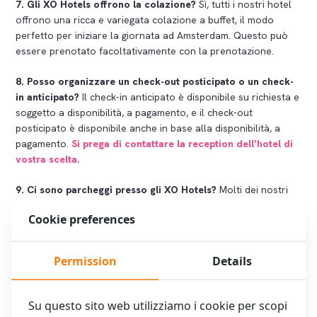
7. Gli XO Hotels offrono la colazione?
Sì, tutti i nostri hotel
offrono una ricca e variegata colazione a buffet, il modo
perfetto per iniziare la giornata ad Amsterdam. Questo può
essere prenotato facoltativamente con la prenotazione.
8. Posso organizzare un check-out posticipato o un check-
in anticipato?
Il check-in anticipato è disponibile su richiesta e
soggetto a disponibilità, a pagamento, e il check-out
posticipato è disponibile anche in base alla disponibilità, a
pagamento.
Si prega di contattare la reception dell’hotel di
vostra scelta.
9. Ci sono parcheggi presso gli XO Hotels?
Molti dei nostri
hotel, come XO Hotels Park West e XO Hotels Couture, XO
Cookie preferences
Hotels Blue Square, Hotel Artemis, Hotel Levell, offrono
parcheggio. I dettagli e le tariffe sono disponibili sulle pagine
dei singoli hotel sul nostro sito web.
Hotel con parcheggio a
Permission
Details
Amsterdam | XO Hotels
10. Cosa sta facendo XO Hotels per la sostenibilità e
Su questo sito web utilizziamo i cookie per scopi
l’ambiente?
XO Hotels è impegnata in un’operazione