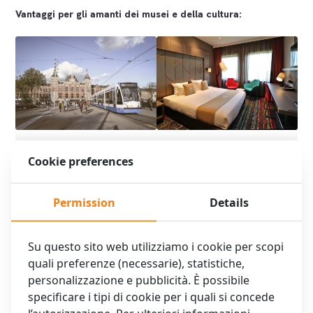
Vantaggi per gli amanti dei musei e della cultura:
Comfort e tranquillità:
Posizione perfetta: Vicino ai
Cookie preferences
camere moderne con ampi
principali musei e luoghi di
servizi
interesse culturale
Permission
Details
Su questo sito web utilizziamo i cookie per scopi
quali preferenze (necessarie), statistiche,
personalizzazione e pubblicità. È possibile
specificare i tipi di cookie per i quali si concede