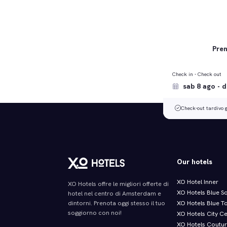
Pren
Check in - Check out
Check-out tardivo g
Our hotels
XO Hotel Inner
XO Hotels offre le migliori offerte di
XO Hotels Blue S
hotel nel centro di Amsterdam e
XO Hotels Blue T
dintorni. Prenota oggi stesso il tuo
soggiorno con noi!
XO Hotels City C
XO Hotels Coutu