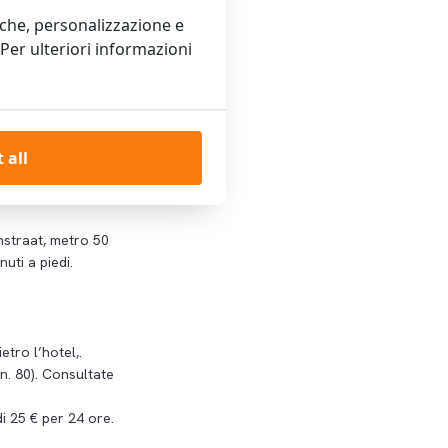
iche, personalizzazione e
(22 minuti) o alla
. Per ulteriori informazioni
40-’45 (3 minuti a
alla fermata Plein
 all
nstraat, metro 50
uti a piedi.
etro l’hotel,.
 n. 80). Consultate
i 25 € per 24 ore.