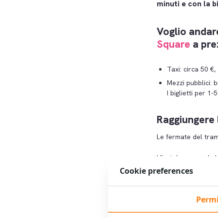
minuti e con la b
Voglio anda
Square
a pre
Taxi: circa 50 €,
Mezzi pubblici: b
I biglietti per 1
Raggiungere l
Le fermate del tram 
L’hotel non vende bi
sul
sito web del G
Cookie preferences
Verso il centro?
Permi
Per Piazza Dam: 