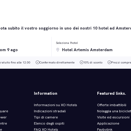
ota subito il vostro soggiorno in uno dei nostri 10 hotel ad Amste
Seleziona l'hotel
ratuito fino alle 12.00
Confermato direttamente
10% di sconto
Prezzi compren
Information
Featured links.
Informazioni su XO Hotels
Offerte imbattibili
quare
Indicazioni stradali
Noleggia una bicicle
ower
Tipi di camere
Visite ed escursioni
entre
Elenco degli ospiti
Applicazione
re
FAQ XO Hotels
Paybylink