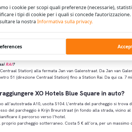
amo i cookie per scopi quali preferenze (necessarie), statist
Leidseplein: tram 7 (in direzione Azartplein) alla fermata Leidseplein 
ificare i tipi di cookie per i quali si concede l’autorizzazione
racht (24 minuti, Rijksmuseum/Van Gogh Museum) dalla fermata Plein ’
nsultare la nostra
Informativa sulla privacy.
rale di Amsterdam?
rezione Centraal Station) per Amsterdam Centraal Station (25 minuti) d
references
Accept
ssi
RAI
?
Centraal Station) alla fermata Jan van Galenstraat. Da Jan van Gale
etro 51 (direzione Centraal Station) fino a Station Rai. Da qui ca. 7 min
aggiungere XO Hotels Blue Square in auto?
ino all’autostrada A10, uscita S104. L’entrata del parcheggio si trova di
resso del parcheggio è Krijn Breurstraat (in fondo alla strada, vicino al
anificare il percorso verso l’hotel.
l proprio parcheggio sotterraneo. Costa 5 € all’ora, per un massimo d