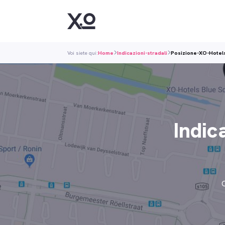
Voi siete qui:
Home
Indicazioni-stradali
Posizione-XO-Hotel
Indic
C