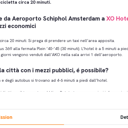
icicletta circa 20 minuti.
re da Aeroporto Schiphol Amsterdam a
XO Hote
zzi economici
 circa 20 minuti. Si prega di prendere un taxi nell’area apposita.
us 369 alla fermata Plein ’40-’45 (30 minuti). L’hotel è a 5 minuti a pie
-5 giorni vengono venduti dall’AKO nella sala arrivi 1 dell’aeroporto.
a città con i mezzi pubblici, é possibile?
e degli autobus si trovano ad 4-6 minuti a piedi dall’hotel.
glietti per il trasporto pubblico. Potete trovare maggiori informazioni
VB
.
ssion
Det
il tram tram 13 (direzione Stazione Centrale, 22 minuti) dalla fermat