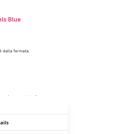
ls Blue
di dalla fermata.
 su dove acquistarli
ails
a Slotermeerlaan (5