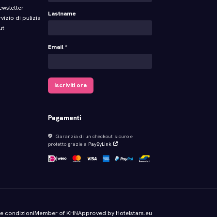
newsletter
Lastname
vizio di pulizia
ut
Email *
Iscriviti ora
Pagamenti
Garanzia di un checkout sicuro e
protetto grazie a
PayByLink
 e condizioni
Member of KHN
Approved by Hotelstars.eu