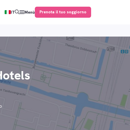
Prenota il tuo soggiorno
IT
Menù
Hotels
to