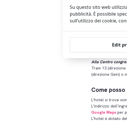
minuti a piedi).
Su questo sito web utilizzi
Per Museumplein/
pubblicità. È possibile spec
fermata Spiegelg
sull’utilizzo dei cookie, co
piedi).
Alla stazione cent
L’autobus 21 (in di
Edit p
’40-’45.
Alla Centro congre
Tram 13 (direzione 
(direzione Gein) o m
Come posso r
L’hotel si trova vic
L’indirizzo dell’ing
Google Maps
per pi
L’hotel è dotato de