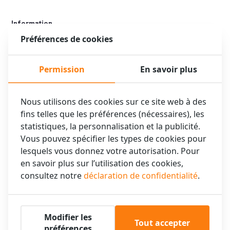
Information
Préférences de cookies
Toute autre information que vous souhaiteriez nous communiquer
(par exemple le choix des ballons, votre heure d'arrivée, etc.)?
Permission
En savoir plus
Nous utilisons des cookies sur ce site web à des
fins telles que les préférences (nécessaires), les
statistiques, la personnalisation et la publicité.
Vous pouvez spécifier les types de cookies pour
lesquels vous donnez votre autorisation. Pour
en savoir plus sur l’utilisation des cookies,
consultez notre
déclaration de confidentialité
.
Adresse électronique
*
Modifier les
Sur quelle adresse électronique pouvons-nous vous contacter?
Tout accepter
préférences