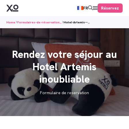
Réservez
FR
Home
Formulaires-de-réservation…
Hotel-Artemis-–…
Rendez votre séjour au
Hotel Artemis
inoubliable
Formulaire de reservation