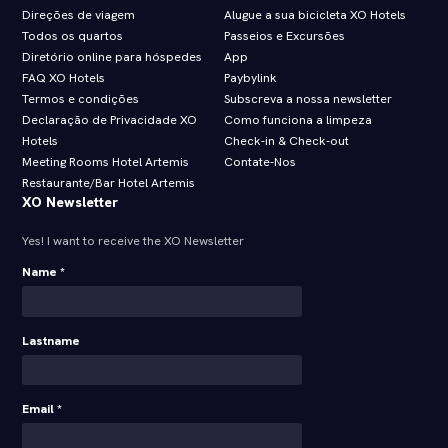
Direções de viagem
Alugue a sua bicicleta XO Hotels
Todos os quartos
Passeios e Excursões
Diretório online para hóspedes
App
FAQ XO Hotels
Paybylink
Termos e condições
Subscreva a nossa newsletter
Declaração de Privacidade XO
Como funciona a limpeza
Hotels
Check‑in & Check‑out
Meeting Rooms Hotel Artemis
Contate-Nos
Restaurante/Bar Hotel Artemis
XO Newsletter
Yes! I want to receive the XO Newsletter
Name *
Lastname
Email *