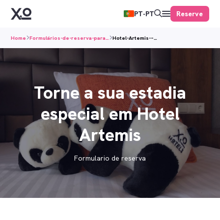
Reserve
PT-PT
Home
Formulários-de-reserva-para…
Hotel-Artemis-–…
Torne a sua estadia
especial em Hotel
Artemis
Formulario de reserva