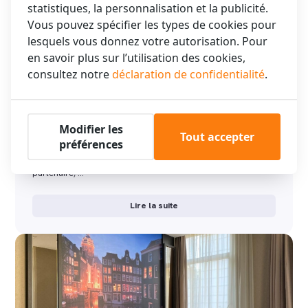
statistiques, la personnalisation et la publicité.
Vous pouvez spécifier les types de cookies pour
lesquels vous donnez votre autorisation. Pour
en savoir plus sur l’utilisation des cookies,
consultez notre
déclaration de confidentialité
.
Types de chambres
Modifier les
Tout accepter
préférences
XO Hotels Amsterdam – toujours la chambre d'hôtel qui
convient à votre séjour Que vous voyagiez seul, avec votre
partenaire, …
Lire la suite