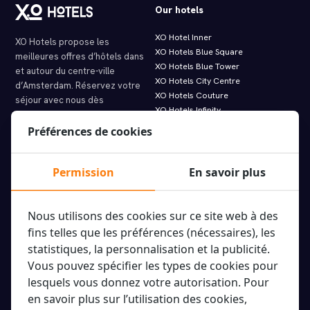
Our hotels
XO Hotel Inner
XO Hotels propose les
XO Hotels Blue Square
meilleures offres d’hôtels dans
XO Hotels Blue Tower
et autour du centre-ville
XO Hotels City Centre
d’Amsterdam. Réservez votre
XO Hotels Couture
séjour avec nous dès
XO Hotels Infinity
aujourd’hui !
XO Hotels Park West
Préférences de cookies
Hotel Artemis
Molenwerf 1
Hotel Levell
1014 AG Amsterdam
Hotel Van Gogh
Permission
En savoir plus
info@xohotels.com
Nous utilisons des cookies sur ce site web à des
Information
Featured links.
fins telles que les préférences (nécessaires), les
statistiques, la personnalisation et la publicité.
À propos de XO Hotels
Offres imbattables
Vous pouvez spécifier les types de cookies pour
Les sites des hôtels
Louez votre XO Hotels vélo
lesquels vous donnez votre autorisation. Pour
Types de chambres
Tours & Excursions
en savoir plus sur l’utilisation des cookies,
Annuaire des invités en ligne
Application