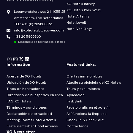
XO Hotels Infinity
XO Hotels Park West
Leeuwendalersweg 21 1055 JE
Hotel Artemis
Amsterdam, The Netherlands
Hotel Levell
TEL: +31 (0) 205800365
Hotel Van Gogh
info@xohotelsbluetower.com
+31 20 5800360
Disponible en neerlandés e inglés
Information
Featured links.
Acerca de XO Hotels
Ofertas inmejorables
Ubicación de XO Hotels
Alquile su bicicleta de XO Hotels
Tipos de habitaciones
Tours y excursiones
Directorio de huéspedes en línea
Aplicación
FAQ XO Hotels
Paybylink
Términos y condiciones
Regalo gratis en el boletín
Declaración de privacidad
Así funciona la limpieza
Meeting Rooms Hotel Artemis
Check‑in & Check‑out
Restaurante/Bar Hotel Artemis
Contáctanos
XO Newsletter