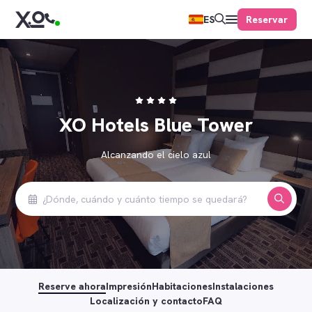
Reservar
ES
XO Hotels Blue Tower
Alcanzando el cielo azul
Reserve ahora
Impresión
Habitaciones
Instalaciones
Localización y contacto
FAQ