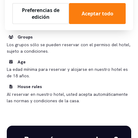
efectivo.
Preferencias de
No se admiten animales
Aceptar todo
edición
No aceptamos animales en el hotel, por pequeños, dulces y
adorables que sean.
Groups
Los grupos sólo se pueden reservar con el permiso del hotel,
sujeto a condiciones.
Age
La edad mínima para reservar y alojarse en nuestro hotel es
de 18 años.
House rules
Al reservar en nuestro hotel, usted acepta automáticamente
las normas y condiciones de la casa.