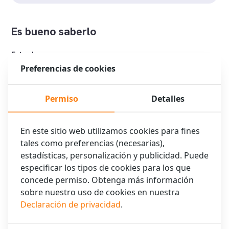
Es bueno saberlo
Entrada
Después 15:00
Preferencias de cookies
Salida
Antes 11:00
Permiso
Detalles
No fumar
En este sitio web utilizamos cookies para fines
Somos un hotel donde no se puede fumar. No está permitido
tales como preferencias (necesarias),
fumar en el hotel, habitaciones y zonas comunes.
estadísticas, personalización y publicidad. Puede
No alcohol
especificar los tipos de cookies para los que
No servimos alcohol. Está permitido consumir bebidas
concede permiso. Obtenga más información
alcohólicas traídas por usted mismo en su habitación.
sobre nuestro uso de cookies en nuestra
Declaración de privacidad
.
No cash
Por su seguridad y la nuestra, no aceptamos pagos en