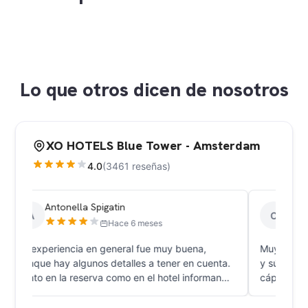
+24
Lo que otros dicen de nosotros
XO HOTELS Blue Tower - Amsterdam
4.0
(3461 reseñas)
Camila Gonzalez
C
Hace 9 meses
Muy bueno el hotel, las habitaciones impecables
nta.
y súper cómodas. Hay cafetera y te ponen
an
cápsulas todos los días, de ahí también podes
usar agua caliente. La ubicación está bien para
s
no ser en el centro, estás a media hora aprox en