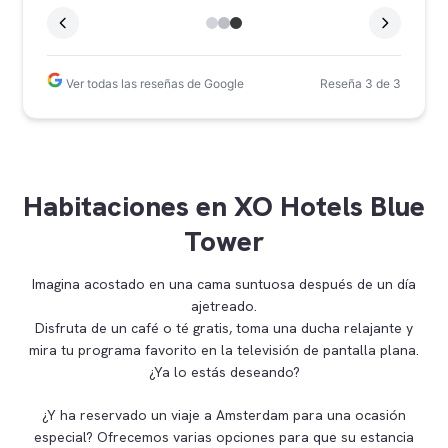
r
bus o tranvía. El check in y out es con las
a
máquinas super rápido y te dan una tarjeta para
cada persona
Reseña 3 de 3
Ver todas las reseñas de Google
er
plió
un
l que
Habitaciones en XO Hotels Blue
aron
a se
Tower
e
Imagina acostado en una cama suntuosa después de un día
ajetreado.
de 4
Disfruta de un café o té gratis, toma una ducha relajante y
s, si
mira tu programa favorito en la televisión de pantalla plana.
¿Ya lo estás deseando?
¿Y ha reservado un viaje a Amsterdam para una ocasión
especial? Ofrecemos varias opciones para que su estancia