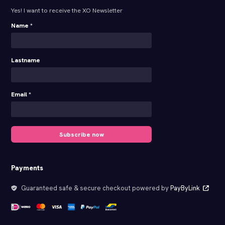
Yes! I want to receive the XO Newsletter
Name *
Lastname
Email *
Subscribe now
Payments
Guaranteed safe & secure checkout powered by
PayByLink