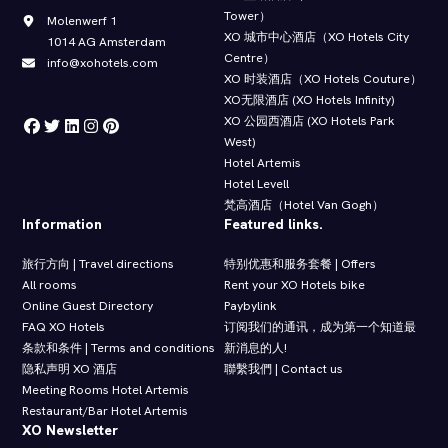
Tower）
Molenwerf 1
XO 城市中心酒店（XO Hotels City
1014 AG Amsterdam
Centre）
info@xohotels.com
XO 时装酒店（XO Hotels Couture）
XO无限酒店 (XO Hotels Infinity)
XO 公园西酒店 (XO Hotels Park
West)
Hotel Artemis
Hotel Levell
梵高酒店（Hotel Van Gogh）
Information
Featured links.
旅行方向 | Travel directions
特别优惠和服务套餐 | Offers
All rooms
Rent your XO Hotels bike
Online Guest Directory
Paybylink
FAQ XO Hotels
订阅我们的通讯，成为第一个知道最
条款和条件 | Terms and conditions
新消息的人!
隐私声明 XO 酒店
聯繫我們 | Contact us
Meeting Rooms Hotel Artemis
Restaurant/Bar Hotel Artemis
XO Newsletter