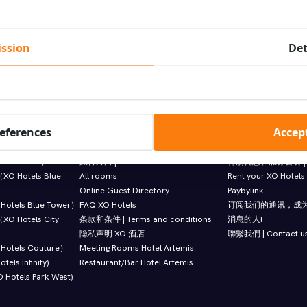
Select hotel
ssion
Det
至中午 12 点
直接确认
10% 折扣
价
references
Accept
Information
Featured links.
tel Inner)
旅行方向 | Travel directions
特别优惠和服务套餐 | O
 Hotels Blue
All rooms
Rent your XO Hotels
Online Guest Directory
Paybylink
tels Blue Tower）
FAQ XO Hotels
订阅我们的通讯，成
 Hotels City
条款和条件 | Terms and conditions
消息的人!
隐私声明 XO 酒店
聯繫我們 | Contact u
otels Couture）
Meeting Rooms Hotel Artemis
ls Infinity)
Restaurant/Bar Hotel Artemis
otels Park West)