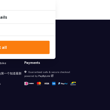
Search
ails
格包含所有税费
 all
XO Newsletter
ffers
Payments
 bike
Guaranteed safe & secure checkout
为第一个知道最新
powered by
PayByLink
s