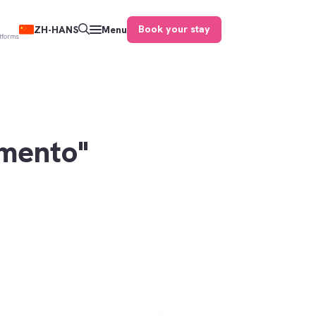
Book your stay
ZH-HANS
Menu
atforms
mento"