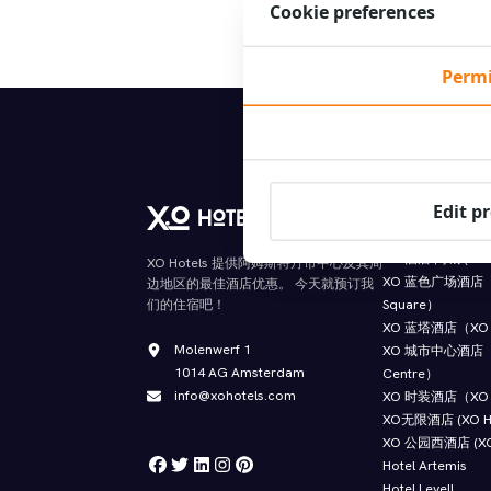
Cookie preferences
Check in - Check out
Permi
免费延迟退房
Edit p
Our hotels
XO 酒店 内城 (XO Ho
XO Hotels 提供阿姆斯特丹市中心及其周
XO 蓝色广场酒店（XO
边地区的最佳酒店优惠。 今天就预订我
Square）
们的住宿吧！
XO 蓝塔酒店（XO Ho
Molenwerf 1
XO 城市中心酒店（XO
1014 AG Amsterdam
Centre）
info@xohotels.com
XO 时装酒店（XO H
XO无限酒店 (XO Hote
XO 公园西酒店 (XO H
Hotel Artemis
Hotel Levell