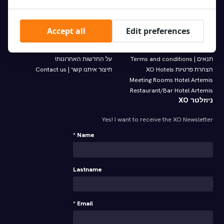
הוראות נסיעה | Travel directions
הצעות וחבילות | Offers
כל החדרים | Room types
XO Hotels bike rental
Accept all
Edit preferences
Online Guest Directory
תשלום בקישור | Paybylink
FAQ XO Hotels
הירשם לניוזלטר שלנו והיה הראשון לדעת
תנאים | Terms and conditions
על החדשות האחרונות!
הצהרת פרטיות XO Hotels
תיצור איתנו קשר | Contact us
Meeting Rooms Hotel Artemis
Restaurant/Bar Hotel Artemis
ניוזלטר XO
Yes! I want to receive the XO Newsletter
Name *
Lastname
Email *