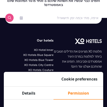
הזמינו כבר עכשיו את השהות שלכם ב-אחד מ-10 המלונות שלנו
באמסטרדם!
Our hotels
XO Hotel Inner
מלונות XO מציעים את הדילים הטובים
XO Hotels Blue Square
ביותר למלונות במרכז העיר
XO Hotels Blue Tower
אמסטרדם וסביבתה. הזמינו את
XO Hotels City Centre
שהותכם אצלנו עוד היום!
XO Hotels Couture
XO Hotels Infinity
Molenwerf 1
Cookie preferences
XO Hotels Park West
1014 AG Amsterdam
Hotel Artemis
info@xohotels.com
Hotel Levell
Details
Permission
Hotel Van Gogh
Featured links.
Information