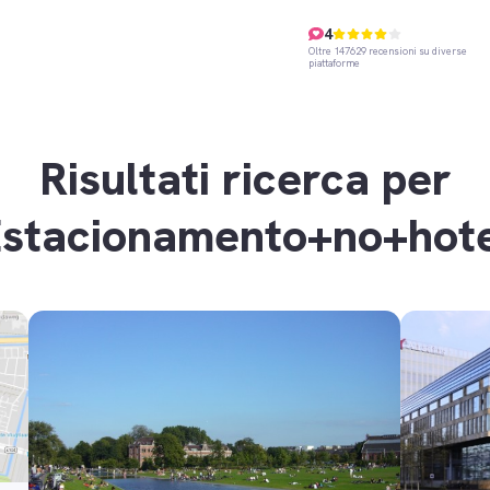
4
Oltre 147629 recensioni su diverse
piattaforme
Risultati ricerca per
Estacionamento+no+hote