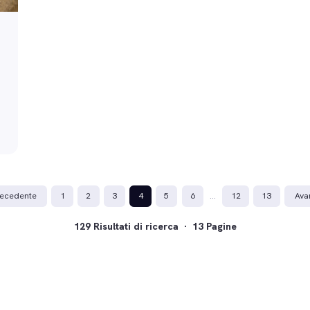
ecedente
1
2
3
4
5
6
…
12
13
Ava
129 Risultati di ricerca · 13 Pagine