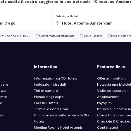
ota subito il vostro soggiorno in uno dei nostri 10 hotel ad Amste
Seleziona l'hotel
ratuito fino alle 12.00
Confermato direttamente
10% di sconto
Prezzi compren
Information
Featured links.
Informazioni su XO Hotels
Offerte imbattibili
quare
Indicazioni stradali
Noleggia una bicicle
ower
Tipi di camere
Visite ed escursioni
entre
Elenco degli ospiti
Applicazione
re
FAQ XO Hotels
Paybylink
Termini e condizioni
Iscriviti alla nostra 
est
Dichiarazione sulla privacy di XO
Come funziona il ser
Hotels
Check‑in & Check‑o
Meeting Rooms Hotel Artemis
Contattateci