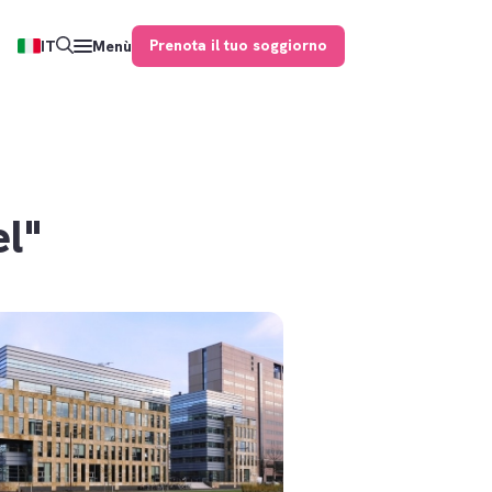
Prenota il tuo soggiorno
IT
Menù
l"