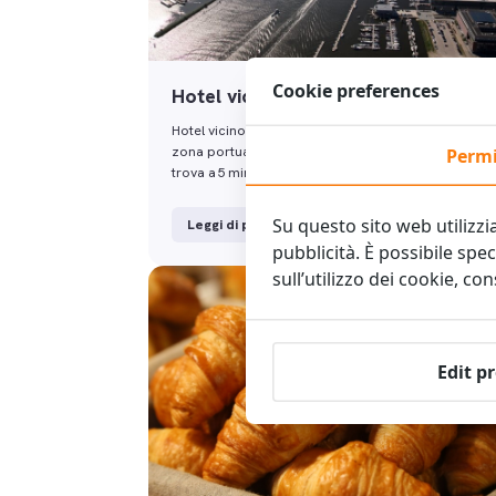
Cookie preferences
Hotel vicino al porto di Amsterdam
Hotel vicino al porto di Amsterdam Lavori o visiti la
zona portuale occidentale? XO Hotels Park West si
Permi
trova a 5 minuti di auto …
Su questo sito web utilizzi
Leggi di più
pubblicità. È possibile spec
sull’utilizzo dei cookie, co
Edit p