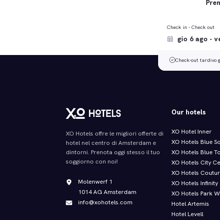
Pren
Check in - Check out
Check-out tardivo g
Our hotels
XO Hotel Inner
XO Hotels offre le migliori offerte di
XO Hotels Blue S
hotel nel centro di Amsterdam e
XO Hotels Blue T
dintorni. Prenota oggi stesso il tuo
soggiorno con noi!
XO Hotels City C
XO Hotels Coutu
Molenwerf 1
XO Hotels Infinity
1014 AG Amsterdam
XO Hotels Park W
info@xohotels.com
Hotel Artemis
Hotel Levell