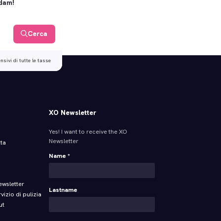
rdam!
Cerca
sivi di tutte le tasse
XO Newsletter
Yes! I want to receive the XO
Newsletter
tta
Name *
newsletter
Lastname
vizio di pulizia
ut