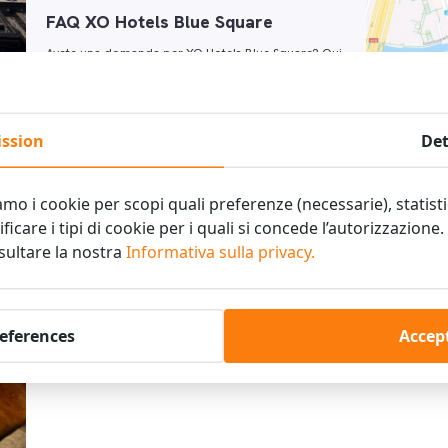
FAQ XO Hotels Blue Square
Avete una domanda per XO Hotels Blue Square? Qui
potete trovare le domande più frequenti e le loro
Posizi
risposte. Fino a che ora …
Deviazione
luglio - 17
ssion
Det
corso su 
amo i cookie per scopi quali preferenze (necessarie), statist
Leggi di più
Leggi di
ificare i tipi di cookie per i quali si concede l’autorizzazione
nsultare la nostra
Informativa sulla privacy.
references
Accept