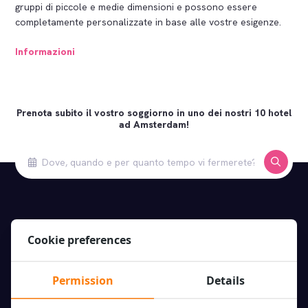
gruppi di piccole e medie dimensioni e possono essere
completamente personalizzate in base alle vostre esigenze.
Informazioni
Prenota subito il vostro soggiorno in uno dei nostri 10 hotel
ad Amsterdam!
Our hotels
Cookie preferences
XO Hotel Inner
XO Hotels offre le migliori offerte
XO Hotels Blue Square
di hotel nel centro di Amsterdam
Permission
Details
XO Hotels Blue Tower
e dintorni. Prenota oggi stesso il
XO Hotels City Centre
tuo soggiorno con noi!