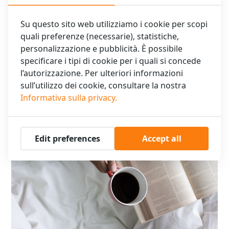
Su questo sito web utilizziamo i cookie per scopi
quali preferenze (necessarie), statistiche,
personalizzazione e pubblicità. È possibile
specificare i tipi di cookie per i quali si concede
l’autorizzazione. Per ulteriori informazioni
sull’utilizzo dei cookie, consultare la nostra
Comfort e comodità: aria
Informativa sulla privacy.
30 minuti dalla spiaggia: città
condizionata, Wi-Fi veloce,
e mare senza bisogno di un
bagno con servizi
secondo hotel
Edit preferences
Accept all