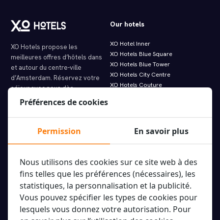
Our hotels
XO Hotel Inner
XO Hotels propose les
XO Hotels Blue Square
meilleures offres d’hôtels dans
XO Hotels Blue Tower
et autour du centre-ville
XO Hotels City Centre
d’Amsterdam. Réservez votre
XO Hotels Couture
séjour avec nous dès
XO Hotels Infinity
aujourd’hui !
Préférences de cookies
XO Hotels Park West
Hotel Artemis
Molenwerf 1
Hotel Levell
1014 AG Amsterdam
Permission
En savoir plus
Hotel Van Gogh
info@xohotels.com
Nous utilisons des cookies sur ce site web à des
fins telles que les préférences (nécessaires), les
Information
Featured links.
statistiques, la personnalisation et la publicité.
Vous pouvez spécifier les types de cookies pour
À propos de XO Hotels
Offres imbattables
lesquels vous donnez votre autorisation. Pour
Les sites des hôtels
Louez votre XO Hotels vélo
Types de chambres
Tours & Excursions