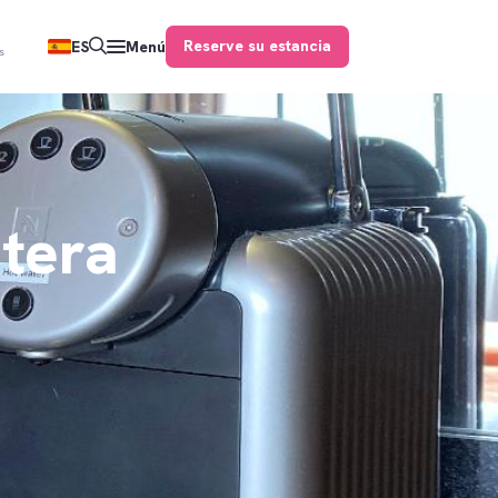
Reserve su estancia
ES
Menú
s
etera