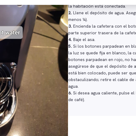
la habitación está conectada.
2.
Llene el depósito de agua. Aseg
menos ¼).
3.
Encienda la cafetera con el bo
parte superior trasera de la cafet
4.
Baje el asa.
5.
Si los botones parpadean en bl
la luz se quede fija en blanco, la c
botones parpadean en rojo, no ha
asegúrese de que el depósito de a
está bien colocado, puede ser que
obstaculizando; retire el cable de
agua.
6.
Si desea agua caliente, pulse el 
de café).