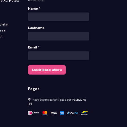
 de XO Hotels
Name *
oletín
Lastname
ieza
ut
Email *
Suscríbase ahora
Pagos
Pago seguro garantizado por
PayByLink