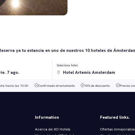
Reserva ya tu estancia en uno de nuestros 10 hoteles de Ámsterda
Seleciona hotel
uita hasta las 12.00
Confirmado directamente
10% de descuento
Precios co
Information
Featured links.
Acerca de XO Hotels
Ofertas inmejorable