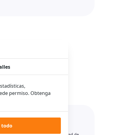
alles
stadísticas,
ncede permiso. Obtenga
 todo
tá enchufada y de que la electricidad de