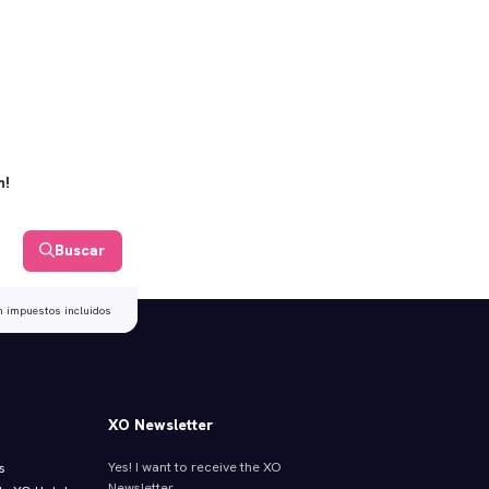
m!
Buscar
n impuestos incluidos
XO Newsletter
Yes! I want to receive the XO
s
Newsletter