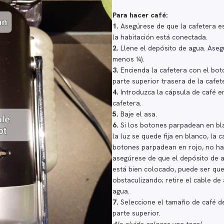
Para hacer café:
1.
Asegúrese de que la cafetera es
la habitación está conectada.
2.
Llene el depósito de agua. Aseg
menos ¼).
3.
Encienda la cafetera con el bo
parte superior trasera de la cafet
4.
Introduzca la cápsula de café en
cafetera.
5.
Baje el asa.
6.
Si los botones parpadean en bl
la luz se quede fija en blanco, la c
botones parpadean en rojo, no ha
asegúrese de que el depósito de a
está bien colocado, puede ser que
obstaculizando; retire el cable de
agua.
7.
Seleccione el tamaño de café d
parte superior.