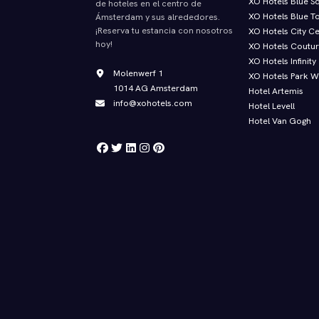
XO Hotels Blue S
de hoteles en el centro de
XO Hotels Blue T
Ámsterdam y sus alrededores.
¡Reserva tu estancia con nosotros
XO Hotels City C
hoy!
XO Hotels Coutu
XO Hotels Infinity
Molenwerf 1
XO Hotels Park W
1014 AG Amsterdam
Hotel Artemis
info@xohotels.com
Hotel Levell
Hotel Van Gogh