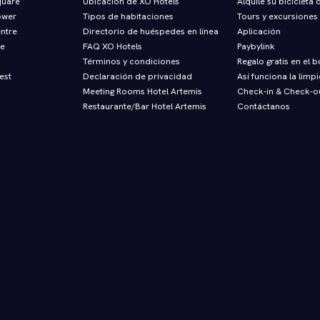
quare
Ubicación de XO Hotels
Alquile su bicicleta
ower
Tipos de habitaciones
Tours y excursiones
entre
Directorio de huéspedes en línea
Aplicación
re
FAQ XO Hotels
Paybylink
Términos y condiciones
Regalo gratis en el b
est
Declaración de privacidad
Así funciona la limp
Meeting Rooms Hotel Artemis
Check‑in & Check‑o
Restaurante/Bar Hotel Artemis
Contáctanos