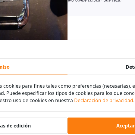
¡No olvide colocar una taza!
miso
Det
s cookies para fines tales como preferencias (necesarias), e
ad. Puede especificar los tipos de cookies para los que co
estro uso de cookies en nuestra
Declaración de privacidad
.
Para hacer agua caliente:
as de edición
Aceptar
1.
Asegúrese de que la cafetera es