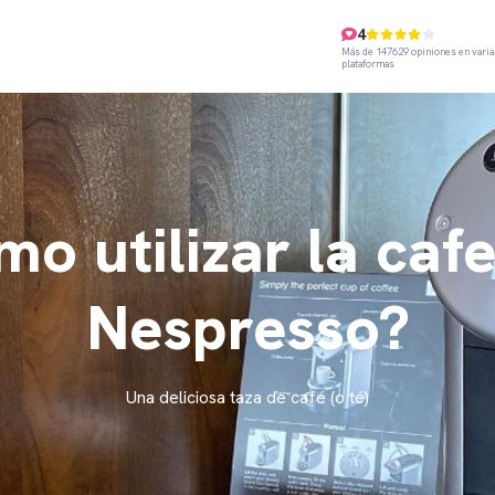
4
Más de 147629 opiniones en varia
plataformas
o utilizar la caf
Nespresso?
Una deliciosa taza de café (o té)