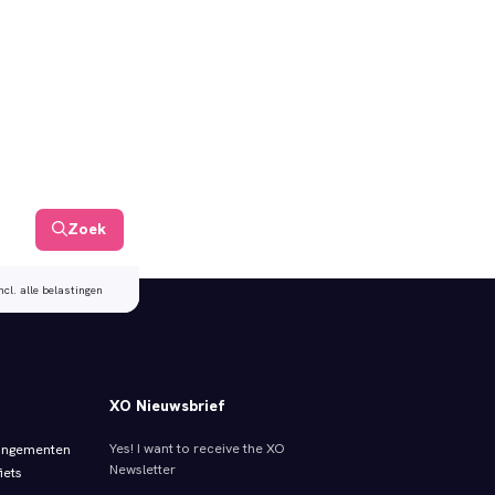
Zoek
ncl. alle belastingen
XO Nieuwsbrief
Yes! I want to receive the XO
angementen
Newsletter
iets