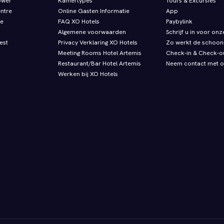
ower
Kamertypes
Tours & Excursies
entre
Online Gasten Informatie
App
re
FAQ XO Hotels
Paybylink
Algemene voorwaarden
Schrijf u in voor on
est
Privacy Verklaring XO Hotels
Zo werkt de schoo
Meeting Rooms Hotel Artemis
Check‑in & Check‑o
Restaurant/Bar Hotel Artemis
Neem contact met o
Werken bij XO Hotels