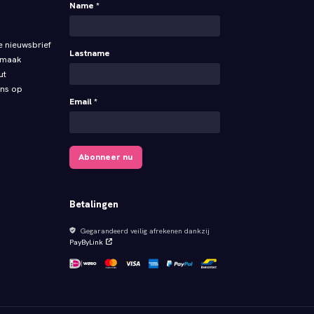
Name *
ze nieuwsbrief
Lastname
nmaak
ut
ns op
Email *
Abonneer nu
Betalingen
Gegarandeerd veilig afrekenen dankzij
PayByLink