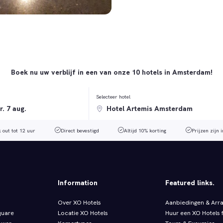
Boek nu uw verblijf in een van onze 10 hotels in Amsterdam!
Selecteer hotel
k out tot 12 uur
Direct bevestigd
Altijd 10% korting
Prijzen zijn i
Information
Featured links.
Over XO Hotels
Aanbiedingen & Arr
quare
Locatie XO Hotels
Huur een XO Hotels f