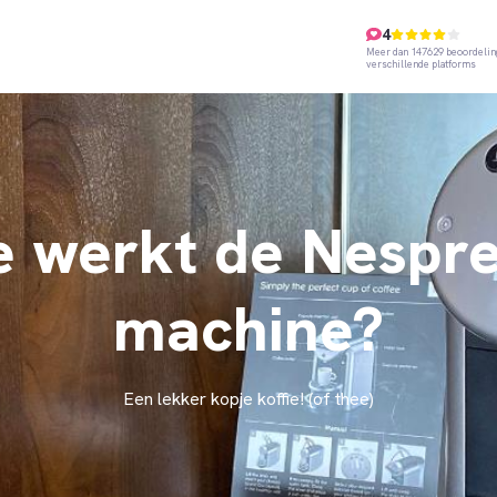
4
Meer dan 147629 beoordelin
verschillende platforms
 werkt de Nespr
machine?
Een lekker kopje koffie! (of thee)