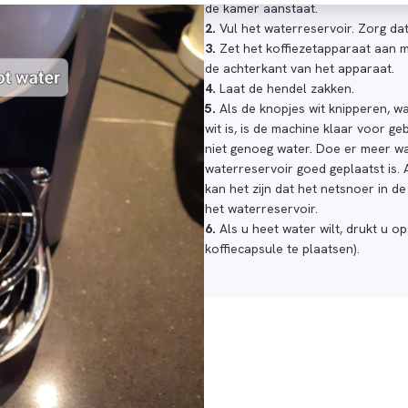
de kamer aanstaat.
2.
Vul het waterreservoir. Zorg dat
3.
Zet het koffiezetapparaat aan m
de achterkant van het apparaat.
4.
Laat de hendel zakken.
5.
Als de knopjes wit knipperen, wa
wit is, is de machine klaar voor ge
niet genoeg water. Doe er meer wa
waterreservoir goed geplaatst is. A
kan het zijn dat het netsnoer in d
het waterreservoir.
6.
Als u heet water wilt, drukt u o
koffiecapsule te plaatsen).