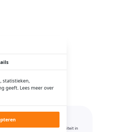
ails
 statistieken,
ng geeft. Lees meer over
epteren
 is aangesloten en dat de elektriciteit in