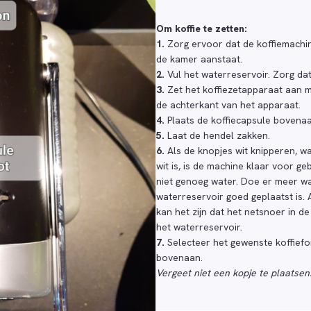
Om koffie te zetten:
1.
Zorg ervoor dat de koffiemachine
de kamer aanstaat.
2.
Vul het waterreservoir. Zorg dat
3.
Zet het koffiezetapparaat aan m
de achterkant van het apparaat.
4.
Plaats de koffiecapsule bovena
5.
Laat de hendel zakken.
6.
Als de knopjes wit knipperen, wa
wit is, is de machine klaar voor ge
niet genoeg water. Doe er meer wa
waterreservoir goed geplaatst is. A
kan het zijn dat het netsnoer in d
het waterreservoir.
7.
Selecteer het gewenste koffief
bovenaan.
Vergeet niet een kopje te plaatsen