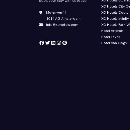
XO Hotels Blue T
Book your stay with us today!
XO Hotels City C
Molenwerf 1
XO Hotels Coutu
1014 AG Amsterdam
XO Hotels Infinity
info@xohotels.com
XO Hotels Park W
Hotel Artemis
Hotel Levell
Hotel Van Gogh