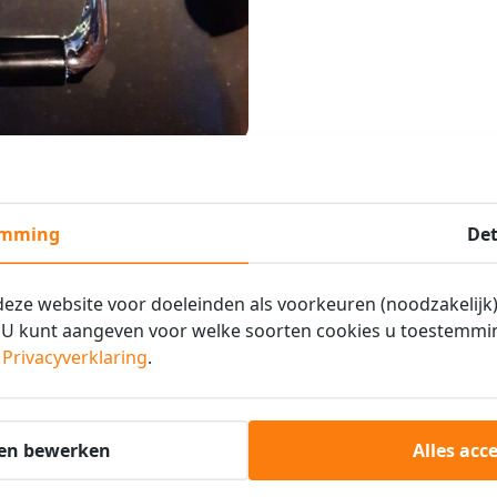
emming
Det
ze website voor doeleinden als voorkeuren (noodzakelijk),
. U kunt aangeven voor welke soorten cookies u toestemmi
e
Privacyverklaring
.
en bewerken
Alles acc
Om heet water te zetten:
1.
Zorg ervoor dat de koffiemachine