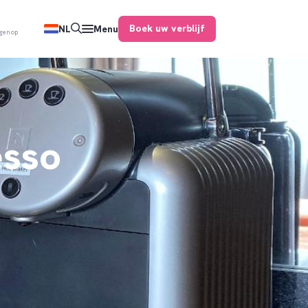
Boek uw verblijf
NL
Menu
gen op
esso