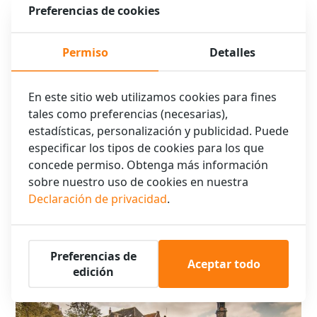
Preferencias de cookies
habitación ya está disponible y añadir el suplemento para
usted.
Permiso
Detalles
Alquiler de bicicletas: 18 €
En este sitio web utilizamos cookies para fines
(sujeto a disponibilidad)
tales como preferencias (necesarias),
¿Listo para explorar Ámsterdam como un autóctono? Alquile
estadísticas, personalización y publicidad. Puede
una de nuestras bicicletas y disfrute de la libertad de tener su
especificar los tipos de cookies para los que
propio medio de transporte en nuestra hermosa ciudad.
concede permiso. Obtenga más información
sobre nuestro uso de cookies en nuestra
Alquile su bicicleta
Declaración de privacidad
.
Preferencias de
Aceptar todo
edición