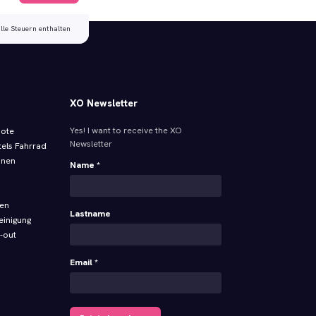
alle Steuern enthalten
XO Newsletter
Yes! I want to receive the XO
bote
Newsletter
tels Fahrrad
onen
Name *
ren
Lastname
einigung
-out
Email *