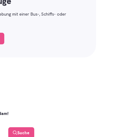
üge
ung mit einer Bus-, Schiffs- oder
rdam!
Suche