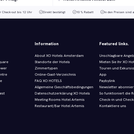
r Check-out bis 12 Uhr
Direkt bestätigt
10 % Rabatt
In den Preisen sind 
Information
Featured links.
About XO Hotels Amsterdam
Unschlagbare Ange
quare
Standorte der Hotels
Mieten Sie Ihr XO Ho
ower
Zimmertypen
Touren und Exkursi
entre
Online-Gast-Verzeichnis
App
re
FAQ XO HOTELS
Paybylink
Allgemeine Geschäftsbedingungen
Newsletter abonnie
est
Datenschutzerklärung XO Hotels
So funktioniert die R
Meeting Rooms Hotel Artemis
Check-in und Check
Restaurant/Bar Hotel Artemis
Kontaktiere uns