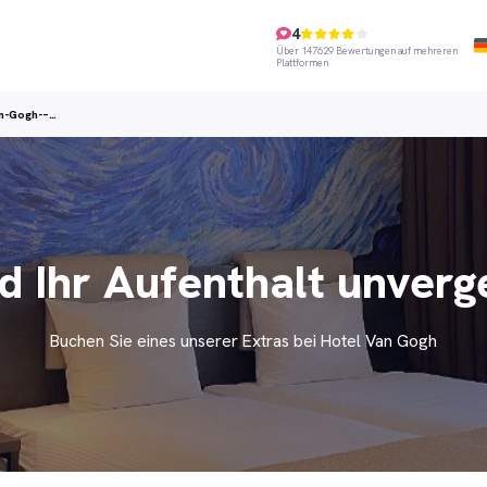
4
Über 147629 Bewertungen auf mehreren
Plattformen
n-Gogh-–…
d Ihr Aufenthalt unverg
Buchen Sie eines unserer Extras bei Hotel Van Gogh