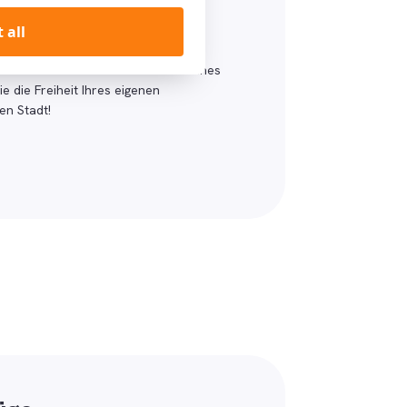
€ per Tag
 all
 die Einheimischen? Mieten Sie eines
 die Freiheit Ihres eigenen
en Stadt!