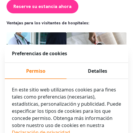
Reserve su estancia ahora
Ventajas para los visitantes de hospitales:
Preferencias de cookies
Permiso
Detalles
Ubicaciones estratégicas:
Servicio extra: Salida tardía
Fácilmente accesible desde
gratuita a primera hora
los hospitales de
En este sitio web utilizamos cookies para fines
Ámsterdam
tales como preferencias (necesarias),
estadísticas, personalización y publicidad. Puede
especificar los tipos de cookies para los que
concede permiso. Obtenga más información
sobre nuestro uso de cookies en nuestra
Declaración de privacidad
.