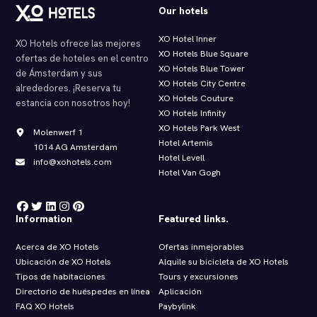
Our hotels
XO Hotel Inner
XO Hotels ofrece las mejores
XO Hotels Blue Square
ofertas de hoteles en el centro
XO Hotels Blue Tower
de Ámsterdam y sus
XO Hotels City Centre
alrededores. ¡Reserva tu
XO Hotels Couture
estancia con nosotros hoy!
XO Hotels Infinity
XO Hotels Park West
Molenwerf 1
Hotel Artemis
1014 AG Amsterdam
Hotel Levell
info@xohotels.com
Hotel Van Gogh
Information
Featured links.
Acerca de XO Hotels
Ofertas inmejorables
Ubicación de XO Hotels
Alquile su bicicleta de XO Hotels
Tipos de habitaciones
Tours y excursiones
Directorio de huéspedes en línea
Aplicación
FAQ XO Hotels
Paybylink