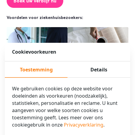
Boek uw verblijf nu
Voordelen voor ziekenhuisbezoekers:
Cookievoorkeuren
Toestemming
Details
Strategische locaties:
Extra service: Gratis eerste
Makkelijk bereikbaar vanaf
uur late check-out
Amsterdamse ziekenhuizen
We gebruiken cookies op deze website voor
doeleinden als voorkeuren (noodzakelijk),
statistieken, personalisatie en reclame. U kunt
aangeven voor welke soorten cookies u
toestemming geeft. Lees meer over ons
cookiegebruik in onze
Privacyverklaring
.