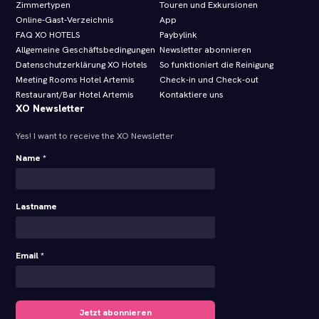
Zimmertypen
Touren und Exkursionen
Online-Gast-Verzeichnis
App
FAQ XO HOTELS
Paybylink
Allgemeine Geschäftsbedingungen
Newsletter abonnieren
Datenschutzerklärung XO Hotels
So funktioniert die Reinigung
Meeting Rooms Hotel Artemis
Check-in und Check-out
Restaurant/Bar Hotel Artemis
Kontaktiere uns
XO Newsletter
Yes! I want to receive the XO Newsletter
Name *
Lastname
Email *
Jetzt abonnieren