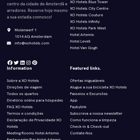
XO Hotels Blue Tower
centro da cidade de Amsterdã e
XO Hotels City Centre
arredores. Reserve hoje mesmo
XO Hotels Couture
a sua estadia connosco!
XO Hotels Infinity
XO Hotels Park West
Molenwerf 1
Hotel Artemis
1014 AG Amsterdam
Hotel Levell
info@xohotels.com
Hotel Van Gogh
Information
Featured links.
Sobre a XO Hotels
Ofertas inigualáveis
Direções de viagem
Alugue a sua bicicleta XO Hotels
Todos os quartos
Passeios e Excursões
Diretório online para hóspedes
App
FAQ XO Hotels
Paybylink
Termos e condições
Subscreva a nossa newsletter
Declaração de Privacidade XO
Como funciona a limpeza
Hotels
Check‑in & Check‑out
Meeting Rooms Hotel Artemis
Contate-Nos
Restaurante/Bar Hotel Artemis