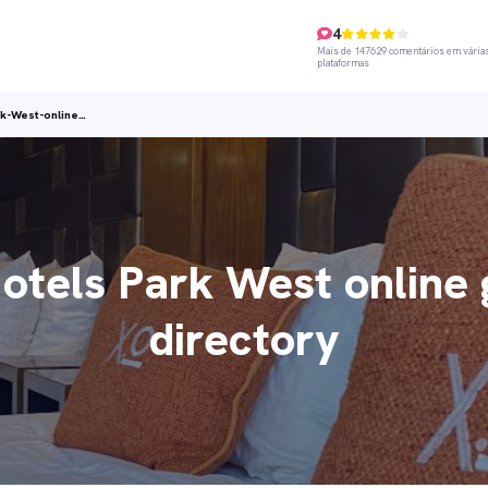
4
Mais de 147629 comentários em vária
plataformas
k-West-online…
otels Park West online 
directory