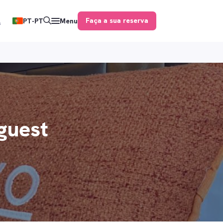
Faça a sua reserva
PT-PT
Menu
s
guest