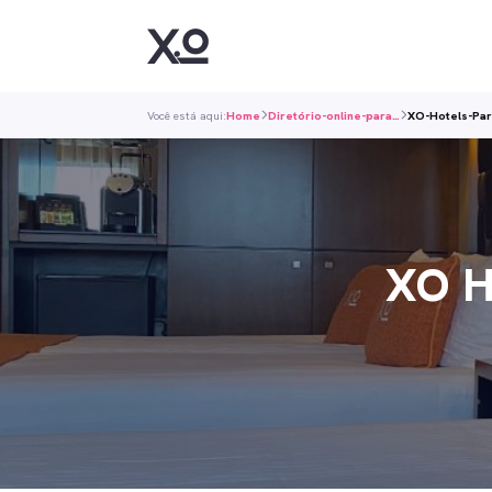
Você está aqui:
Home
Diretório-online-para…
XO-Hotels-Par
XO H