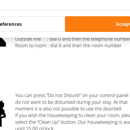
references
Accept